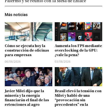
Palermo y se reunió con la Mesa de Enlace
Más noticias
Cómo se ejecuta hoy la
Aumenta los FPS mediante
construcción de oficinas
overclocking de la GPU:
para empresas
¿vale la pena?
06/08/2026
03/08/2026
Javier Milei dijo que la
Brasil elevó la tensión con
minería y la energía
Milei y habló de una
financiarán el final de las
“provocación sin
retenciones al agro
precedentes” en la