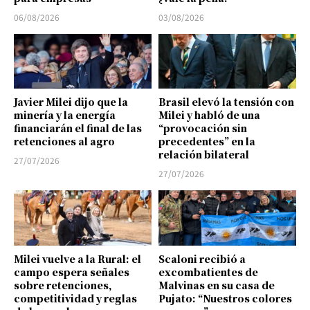
06/08/2026
03/08/2026
Javier Milei dijo que la
Brasil elevó la tensión con
minería y la energía
Milei y habló de una
financiarán el final de las
“provocación sin
retenciones al agro
precedentes” en la
relación bilateral
27/07/2026
27/07/2026
Milei vuelve a la Rural: el
Scaloni recibió a
campo espera señales
excombatientes de
sobre retenciones,
Malvinas en su casa de
competitividad y reglas
Pujato: “Nuestros colores