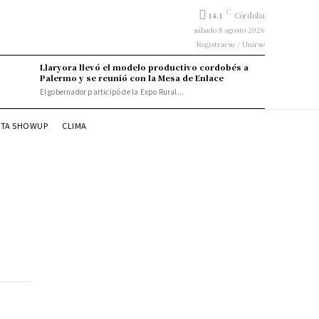
C
14.1
Córdoba
sábado 8 agosto 2026
Registrarse / Unirse
Llaryora llevó el modelo productivo cordobés a
Palermo y se reunió con la Mesa de Enlace
El gobernador participó de la Expo Rural...
STA SHOWUP
CLIMA