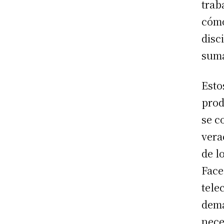
trab
cómo
disc
suma
Esto
prod
se c
vera
de l
Face
tele
dema
nece