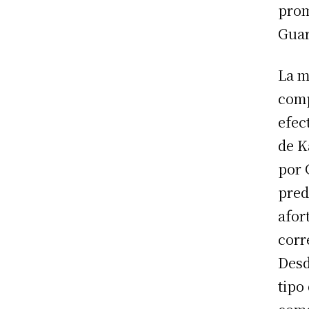
prom
Gua
La m
comp
efec
de K
por 
pred
afor
corr
Desd
tipo