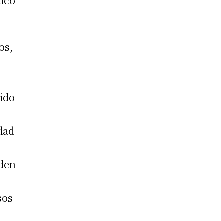
tico
os,
tido
dad
nden
sos