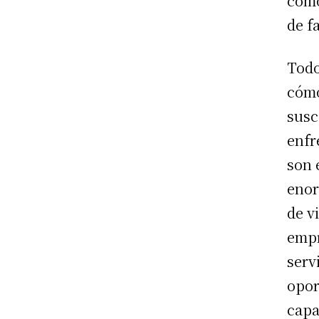
como
de f
Todo
cómo
susc
enfr
son 
enor
de v
empr
serv
opor
capa