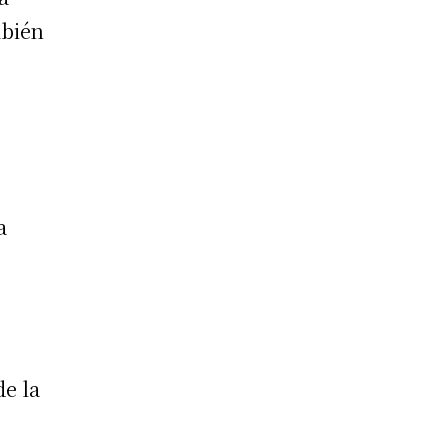
mbién
a
de la