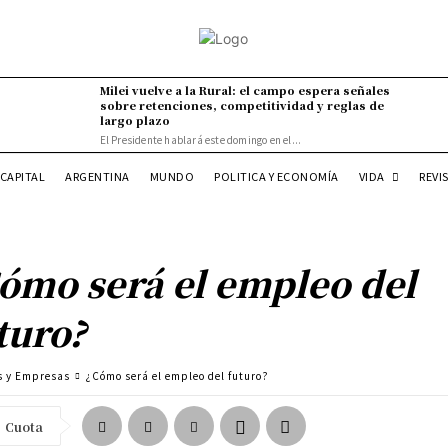
Milei vuelve a la Rural: el campo espera señales
sobre retenciones, competitividad y reglas de
largo plazo
El Presidente hablará este domingo en el...
VIDA
CAPITAL
ARGENTINA
MUNDO
POLITICA Y ECONOMÍA
REVI
ómo será el empleo del
turo?
s y Empresas
¿Cómo será el empleo del futuro?
Cuota