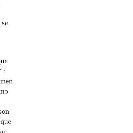
n
 se
que
”:
lumen
omo
 son
 que
gar