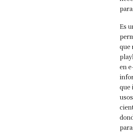
para
Es u
perm
que 
play
en e
info
que 
usos
cien
dond
para