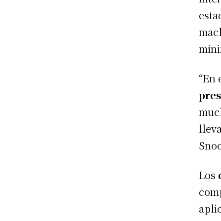
esta
mach
mini
“En 
pres
much
llev
Snoo
Los
comp
apli