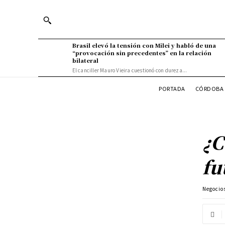
Brasil elevó la tensión con Milei y habló de una
“provocación sin precedentes” en la relación
bilateral
El canciller Mauro Vieira cuestionó con dureza...
PORTADA
CÓRDOBA 
¿C
fu
Negocio