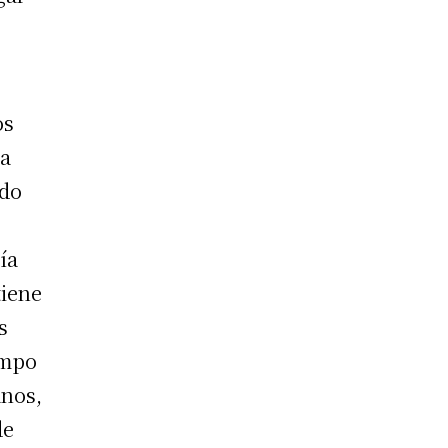
e
os
ra
ido
ía
tiene
s
ampo
anos,
de