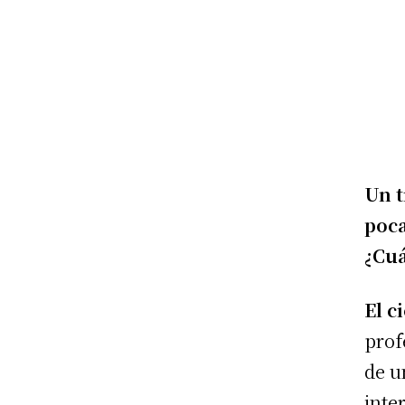
Un 
poca
¿Cuá
El c
prof
de u
inte