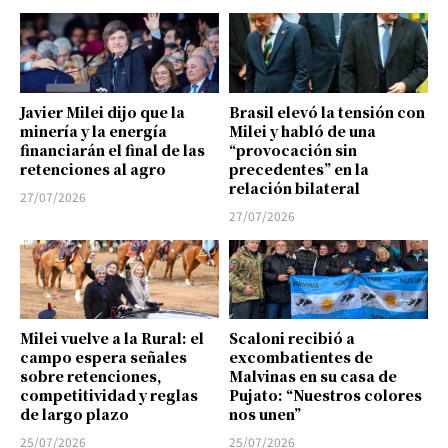
Javier Milei dijo que la
Brasil elevó la tensión con
minería y la energía
Milei y habló de una
financiarán el final de las
“provocación sin
retenciones al agro
precedentes” en la
relación bilateral
27/07/2026
27/07/2026
Milei vuelve a la Rural: el
Scaloni recibió a
campo espera señales
excombatientes de
sobre retenciones,
Malvinas en su casa de
competitividad y reglas
Pujato: “Nuestros colores
de largo plazo
nos unen”
25/07/2026
25/07/2026