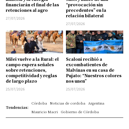
financiarán el final de las
“provocación sin
retenciones al agro
precedentes” en la
relación bilateral
27/07/2026
27/07/2026
Milei vuelve a la Rural: el
Scaloni recibió a
campo espera señales
excombatientes de
sobre retenciones,
Malvinas en su casa de
competitividad y reglas
Pujato: “Nuestros colores
de largo plazo
nos unen”
25/07/2026
25/07/2026
Córdoba
Noticias de cordoba
Argentina
Tendencias:
Mauricio Macri
Gobierno de Córdoba