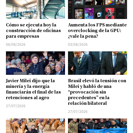
Cómo se ejecuta hoy la
Aumenta los FPS mediante
construcción de oficinas
overclocking de la GPU:
para empresas
¿vale la pena?
06/08/2026
03/08/2026
Javier Milei dijo que la
Brasil elevó la tensión con
minería y la energía
Milei y habló de una
financiarán el final de las
“provocación sin
retenciones al agro
precedentes” en la
relación bilateral
27/07/2026
27/07/2026