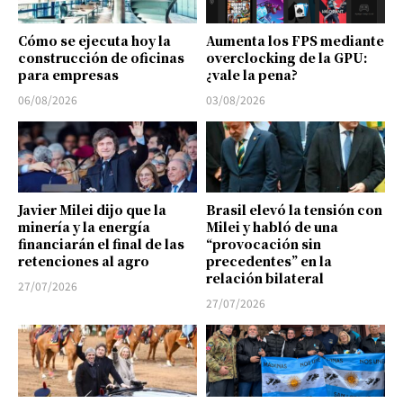
Cómo se ejecuta hoy la
Aumenta los FPS mediante
construcción de oficinas
overclocking de la GPU:
para empresas
¿vale la pena?
06/08/2026
03/08/2026
Javier Milei dijo que la
Brasil elevó la tensión con
minería y la energía
Milei y habló de una
financiarán el final de las
“provocación sin
retenciones al agro
precedentes” en la
relación bilateral
27/07/2026
27/07/2026