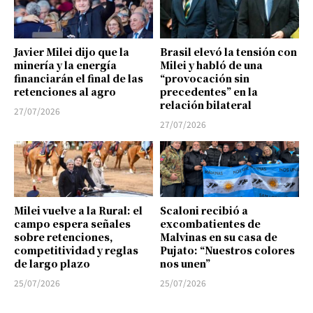
Javier Milei dijo que la
Brasil elevó la tensión con
minería y la energía
Milei y habló de una
financiarán el final de las
“provocación sin
retenciones al agro
precedentes” en la
relación bilateral
27/07/2026
27/07/2026
Milei vuelve a la Rural: el
Scaloni recibió a
campo espera señales
excombatientes de
sobre retenciones,
Malvinas en su casa de
competitividad y reglas
Pujato: “Nuestros colores
de largo plazo
nos unen”
25/07/2026
25/07/2026