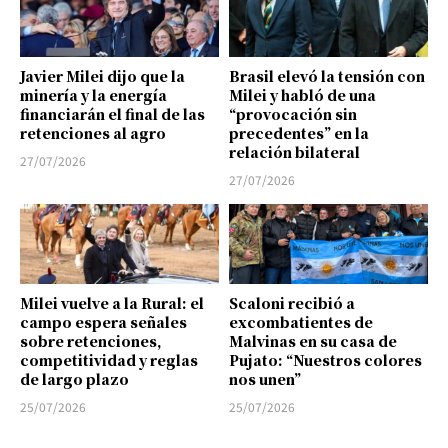
Javier Milei dijo que la
Brasil elevó la tensión con
minería y la energía
Milei y habló de una
financiarán el final de las
“provocación sin
retenciones al agro
precedentes” en la
relación bilateral
27/07/2026
27/07/2026
Milei vuelve a la Rural: el
Scaloni recibió a
campo espera señales
excombatientes de
sobre retenciones,
Malvinas en su casa de
competitividad y reglas
Pujato: “Nuestros colores
de largo plazo
nos unen”
25/07/2026
25/07/2026