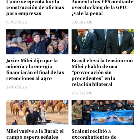
Cómo se ejecuta hoy la
Aumenta los FPS mediante
construcción de oficinas
overclocking de la GPU:
para empresas
¿vale la pena?
06/08/2026
03/08/2026
Javier Milei dijo que la
Brasil elevó la tensión con
minería y la energía
Milei y habló de una
financiarán el final de las
“provocación sin
retenciones al agro
precedentes” en la
relación bilateral
27/07/2026
27/07/2026
Milei vuelve a la Rural: el
Scaloni recibió a
campo espera señales
excombatientes de