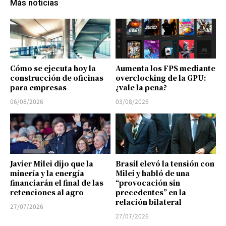
Más noticias
Cómo se ejecuta hoy la
Aumenta los FPS mediante
construcción de oficinas
overclocking de la GPU:
para empresas
¿vale la pena?
06/08/2026
03/08/2026
Javier Milei dijo que la
Brasil elevó la tensión con
minería y la energía
Milei y habló de una
financiarán el final de las
“provocación sin
retenciones al agro
precedentes” en la
relación bilateral
27/07/2026
27/07/2026