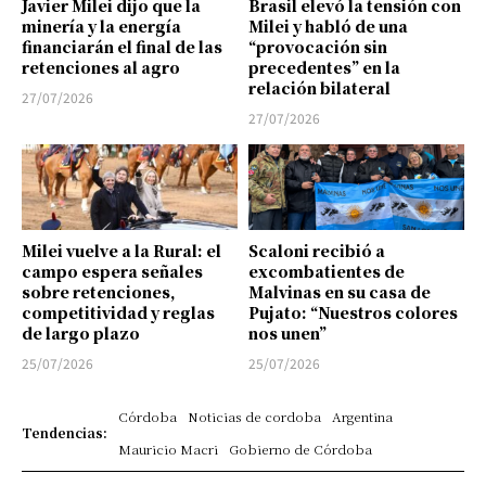
Javier Milei dijo que la
Brasil elevó la tensión con
minería y la energía
Milei y habló de una
financiarán el final de las
“provocación sin
retenciones al agro
precedentes” en la
relación bilateral
27/07/2026
27/07/2026
Milei vuelve a la Rural: el
Scaloni recibió a
campo espera señales
excombatientes de
sobre retenciones,
Malvinas en su casa de
competitividad y reglas
Pujato: “Nuestros colores
de largo plazo
nos unen”
25/07/2026
25/07/2026
Córdoba
Noticias de cordoba
Argentina
Tendencias:
Mauricio Macri
Gobierno de Córdoba