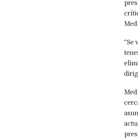
pres
crít
Medí
“Se 
tene
elim
diri
Medí
cerc
asun
actu
pres