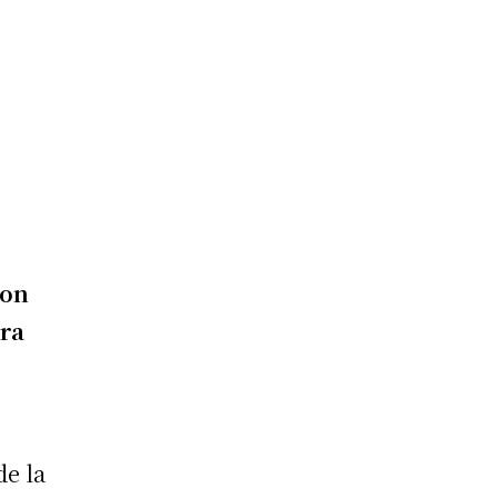
ron
era
de la