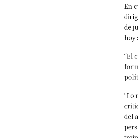
En c
diri
de j
hoy 
“El 
form
polí
“Lo 
crit
del 
pers
trei