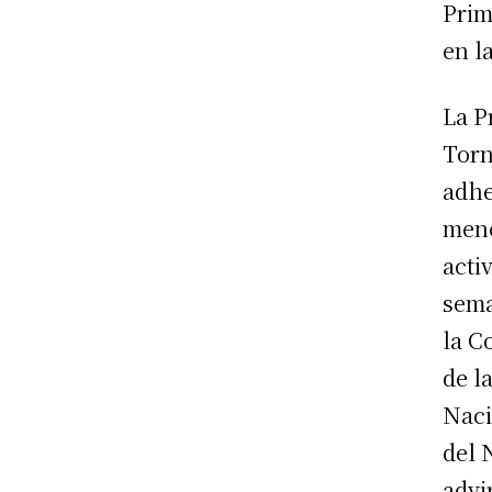
Prim
en l
La P
Torn
adhe
meno
acti
sema
la C
de l
Naci
del 
advi