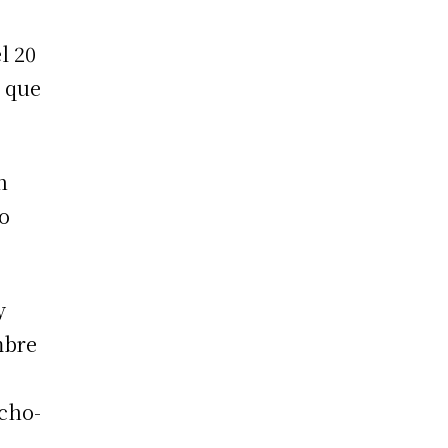
l 20
s que
n
ho
y
mbre
ocho-