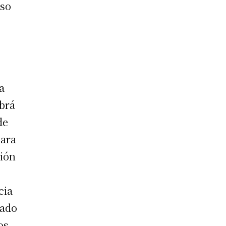
nso
a
brá
de
para
ción
cia
lado
os