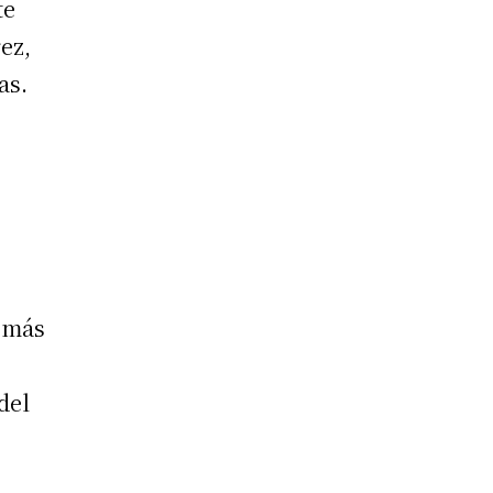
te
ez,
as.
 más
del