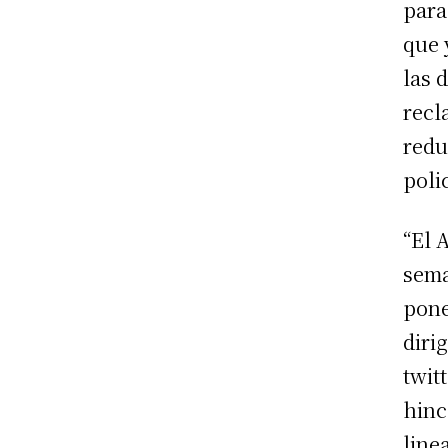
para
que 
las 
recl
redu
poli
“El 
sema
pone
diri
twit
hinc
line