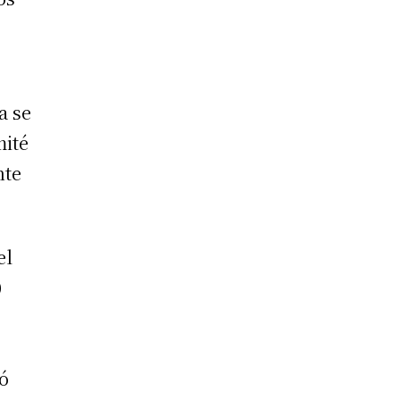
a se
mité
nte
el
0
zó