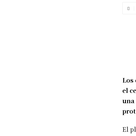
Los 
el c
una 
prot
El p