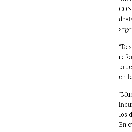
CONM
dest
arge
“Des
refo
proc
en l
“Muc
incu
los 
En c