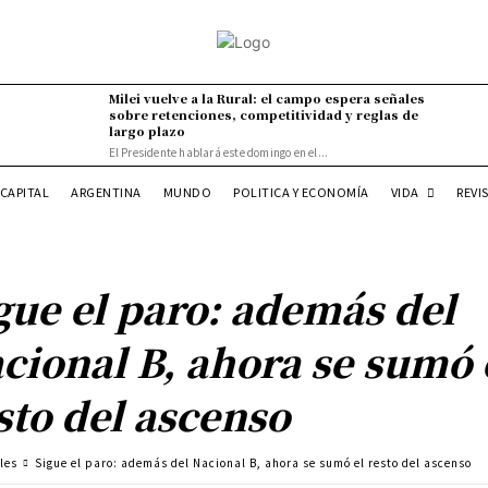
Milei vuelve a la Rural: el campo espera señales
sobre retenciones, competitividad y reglas de
largo plazo
El Presidente hablará este domingo en el...
VIDA
CAPITAL
ARGENTINA
MUNDO
POLITICA Y ECONOMÍA
REVI
gue el paro: además del
cional B, ahora se sumó 
sto del ascenso
les
Sigue el paro: además del Nacional B, ahora se sumó el resto del ascenso