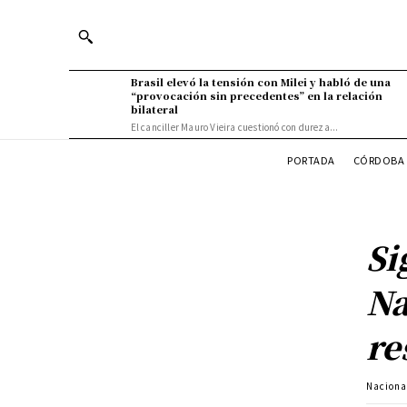
Brasil elevó la tensión con Milei y habló de una
“provocación sin precedentes” en la relación
bilateral
El canciller Mauro Vieira cuestionó con dureza...
PORTADA
CÓRDOBA 
Si
Na
re
Naciona