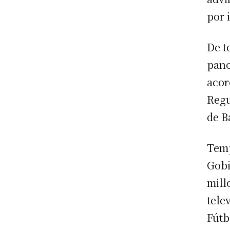
por 
De t
pano
acor
Regu
de B
Temp
Gobi
mill
tele
Fútb