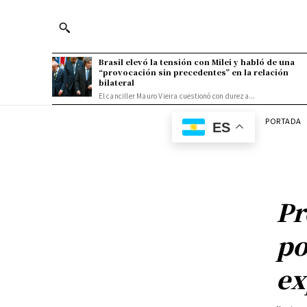
Brasil elevó la tensión con Milei y habló de una
“provocación sin precedentes” en la relación
bilateral
El canciller Mauro Vieira cuestionó con dureza...
PORTADA
ES
Pr
po
ex