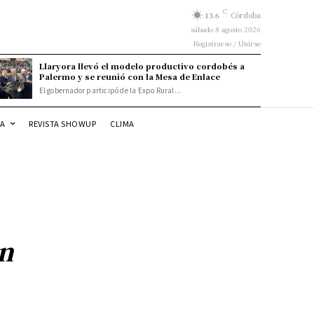
C
13.6
Córdoba
sábado 8 agosto 2026
Registrarse / Unirse
Llaryora llevó el modelo productivo cordobés a
Palermo y se reunió con la Mesa de Enlace
El gobernador participó de la Expo Rural...
DA
REVISTA SHOWUP
CLIMA
n