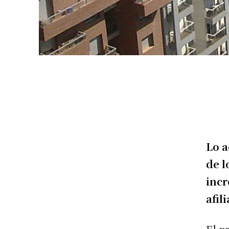
Lo a
de l
incr
afil