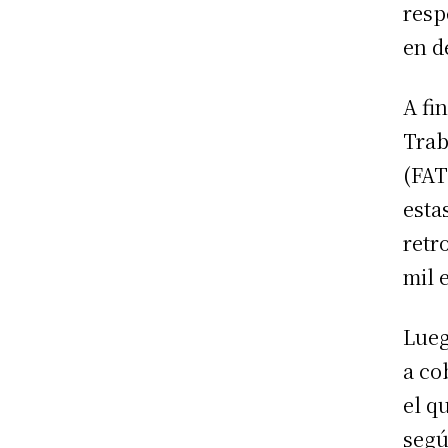
resp
en d
A fi
Trab
(FAT
esta
retr
mil 
Lueg
a co
el q
segú