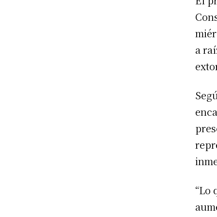
El p
Cons
miér
a ra
exto
Segú
enca
pres
repr
inme
“Lo 
aume