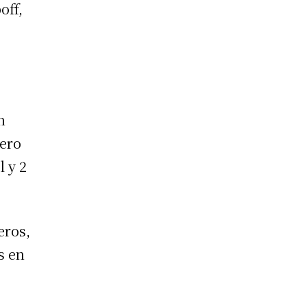
off,
n
pero
l y 2
eros,
s en