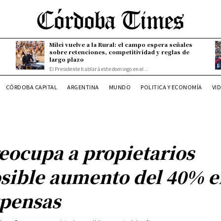
Milei vuelve a la Rural: el campo espera señales
sobre retenciones, competitividad y reglas de
largo plazo
El Presidente hablará este domingo en el...
CÓRDOBA CAPITAL
ARGENTINA
MUNDO
POLITICA Y ECONOMÍA
VI
eocupa a propietarios
sible aumento del 40% e
pensas