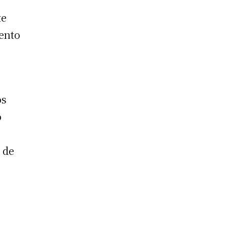
te
iento
os
o
 de