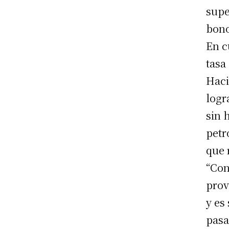
supe
bono
En c
tasa
Haci
logr
sin 
petr
que 
“Con
prov
y es
pasa