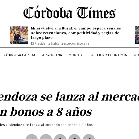
Milei vuelve a la Rural: el campo espera señales
sobre retenciones, competitividad y reglas de
largo plazo
El Presidente hablará este domingo en el...
CÓRDOBA CAPITAL
ARGENTINA
MUNDO
POLITICA Y ECONOMÍA
VI
ndoza se lanza al merca
n bonos a 8 años
les
Mendoza se lanza al mercado con bonos a 8 años