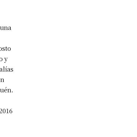
 una
osto
o y
alías
ón
quén.
 2016