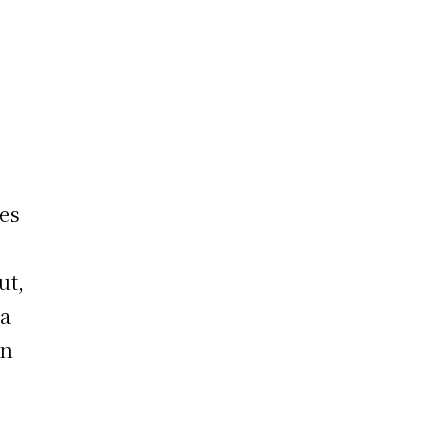
nes
ut,
la
en