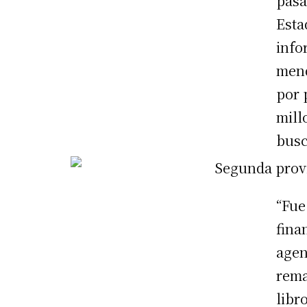
pasa
Esta
info
mend
por 
mill
busc
“Fue
fina
agen
rema
libr