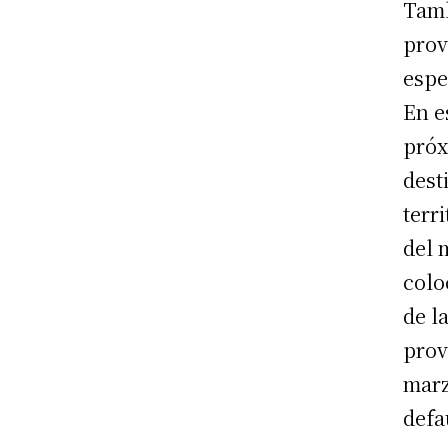
Tamb
prov
espe
En e
próx
dest
terr
del 
colo
de l
prov
marz
defa