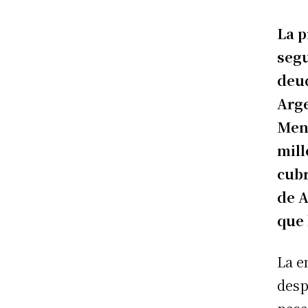
La p
segu
deud
Arge
Mend
mill
cubr
de A
que 
La e
desp