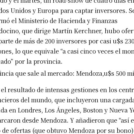
do y el martes, un road-show de cuatro días e
dos Unidos y Europa para captar inversores. 
rmó el Ministerio de Hacienda y Finanzas
ocino, que dirige Martín Kerchner, hubo ofer
parte de más de 200 inversores por casi u$s 23
ones, lo que equivale “a casi cinco veces el mo
ado” por la provincia.
 el resultado de intensas gestiones en los cent
ncieros del mundo, que incluyeron una cargad
da en Londres, Los Ángeles, Boston y Nueva Y
rcaron desde Mendoza. Y añadieron que “así e
o de ofertas (que obtuvo Mendoza por su bono)