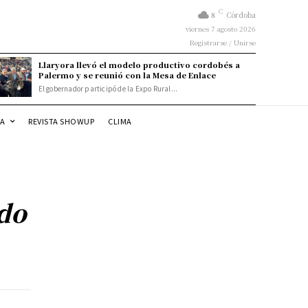
C
8
Córdoba
viernes 7 agosto 2026
Registrarse / Unirse
Llaryora llevó el modelo productivo cordobés a
Palermo y se reunió con la Mesa de Enlace
El gobernador participó de la Expo Rural...
DA
REVISTA SHOWUP
CLIMA
do