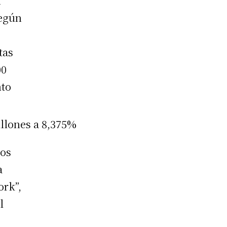
n
Según
tas
00
nto
ros
a
ork”,
l