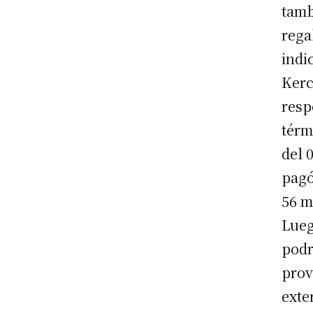
tamb
rega
indi
Kerc
resp
térm
del 
pagó
56 m
Lueg
podr
prov
exte