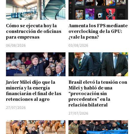
Cómo se ejecuta hoy la
Aumenta los FPS mediante
construcción de oficinas
overclocking de la GPU:
para empresas
¿vale la pena?
06/08/2026
03/08/2026
Javier Milei dijo que la
Brasil elevó la tensión con
minería y la energía
Milei y habló de una
financiarán el final de las
“provocación sin
retenciones al agro
precedentes” en la
relación bilateral
27/07/2026
27/07/2026