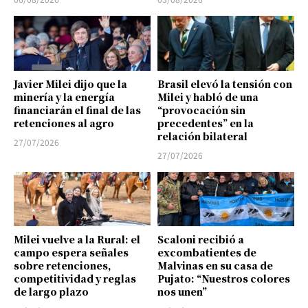
Javier Milei dijo que la
Brasil elevó la tensión con
minería y la energía
Milei y habló de una
financiarán el final de las
“provocación sin
retenciones al agro
precedentes” en la
relación bilateral
27/07/2026
27/07/2026
Milei vuelve a la Rural: el
Scaloni recibió a
campo espera señales
excombatientes de
sobre retenciones,
Malvinas en su casa de
competitividad y reglas
Pujato: “Nuestros colores
de largo plazo
nos unen”