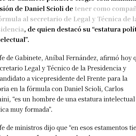
sión de Daniel Scioli de
tener como compa
órmula al secretario de Legal y Técnica de l
sidencia
, de quien destacó su “estatura polí
telectual”.
efe de Gabinete, Aníbal Fernández, afirmó hoy 
ecretario Legal y Técnico de la Presidencia y
andidato a vicepresidente del Frente para la
oria en la fórmula con Daniel Scioli, Carlos
ini, “es un hombre de una estatura intelectual
tica muy formada”.
efe de ministros dijo que “en esos estamentos ti