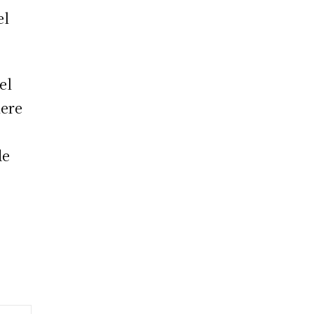
el
el
iere
de