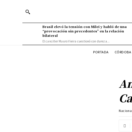
Brasil elevó la tensión con Milei y habló de una
“provocación sin precedentes” en la relación
bilateral
El canciller Mauro Vieira cuestionó con dureza...
PORTADA
CÓRDOBA 
An
Ca
Naciona