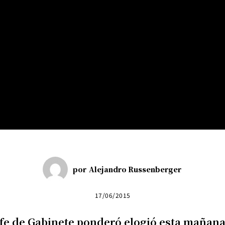
por
Alejandro Russenberger
17/06/2015
efe de Gabinete ponderó elogió esta mañana