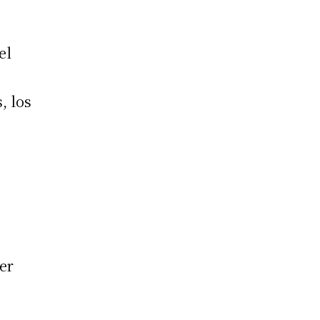
el
, los
ser