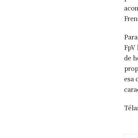
acom
Fren
Para
FpV 
de h
prop
esa 
carac
Tél