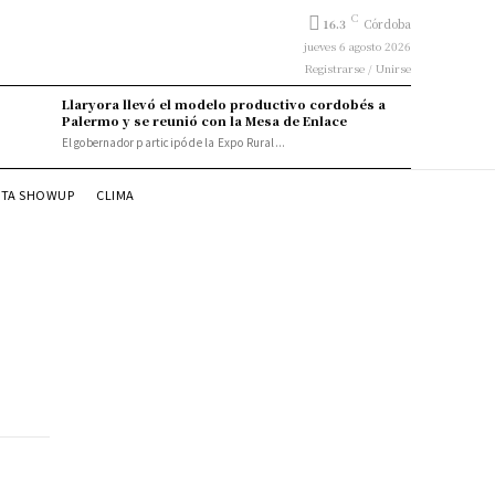
C
16.3
Córdoba
jueves 6 agosto 2026
Registrarse / Unirse
Llaryora llevó el modelo productivo cordobés a
Palermo y se reunió con la Mesa de Enlace
El gobernador participó de la Expo Rural...
STA SHOWUP
CLIMA