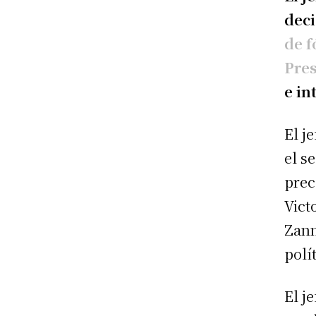
deci
de f
Pre
e in
El j
el s
prec
Vict
Zann
polí
El j