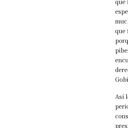
que 
espe
much
que 
porq
pibe
encu
dere
Gobi
Así 
peri
cons
pres