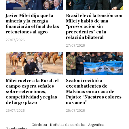
Javier Milei dijo que la
Brasil elevó la tensión con
minería y la energía
Milei y habló de una
financiarán el final de las
“provocación sin
retenciones al agro
precedentes” en la
relación bilateral
27/07/2026
27/07/2026
Milei vuelve a la Rural: el
Scaloni recibió a
campo espera señales
excombatientes de
sobre retenciones,
Malvinas en su casa de
competitividad y reglas
Pujato: “Nuestros colores
de largo plazo
nos unen”
25/07/2026
25/07/2026
Córdoba
Noticias de cordoba
Argentina
Tendencias: