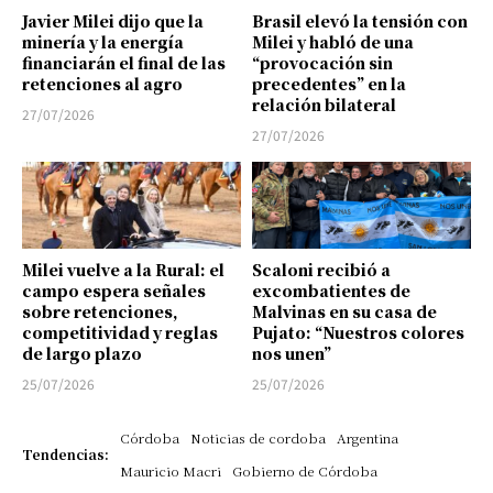
Javier Milei dijo que la
Brasil elevó la tensión con
minería y la energía
Milei y habló de una
financiarán el final de las
“provocación sin
retenciones al agro
precedentes” en la
relación bilateral
27/07/2026
27/07/2026
Milei vuelve a la Rural: el
Scaloni recibió a
campo espera señales
excombatientes de
sobre retenciones,
Malvinas en su casa de
competitividad y reglas
Pujato: “Nuestros colores
de largo plazo
nos unen”
25/07/2026
25/07/2026
Córdoba
Noticias de cordoba
Argentina
Tendencias:
Mauricio Macri
Gobierno de Córdoba