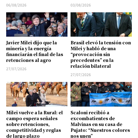
06/08/2026
03/08/2026
Javier Milei dijo que la
Brasil elevó la tensión con
minería y la energía
Milei y habló de una
financiarán el final de las
“provocación sin
retenciones al agro
precedentes” en la
relación bilateral
27/07/2026
27/07/2026
Milei vuelve a la Rural: el
Scaloni recibió a
campo espera señales
excombatientes de
sobre retenciones,
Malvinas en su casa de
competitividad y reglas
Pujato: “Nuestros colores
de largo plazo
nos unen”