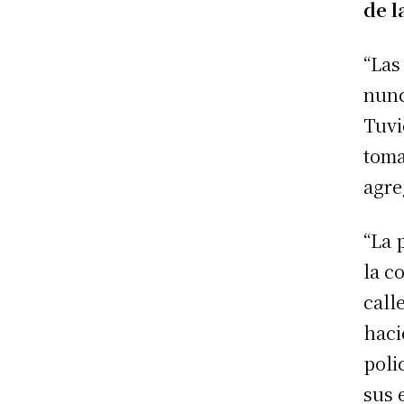
de l
“Las
nunc
Tuvi
toma
agre
“La 
la c
call
haci
poli
sus 