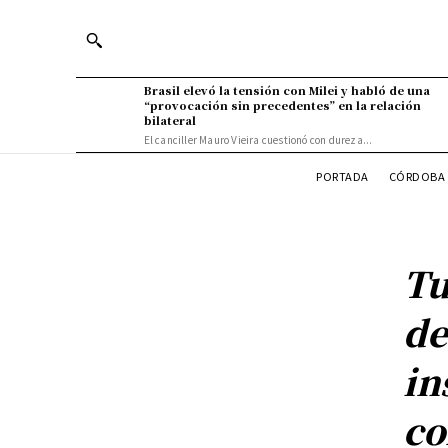
Brasil elevó la tensión con Milei y habló de una
“provocación sin precedentes” en la relación
bilateral
El canciller Mauro Vieira cuestionó con dureza...
PORTADA
CÓRDOBA 
Tu
de
in
co