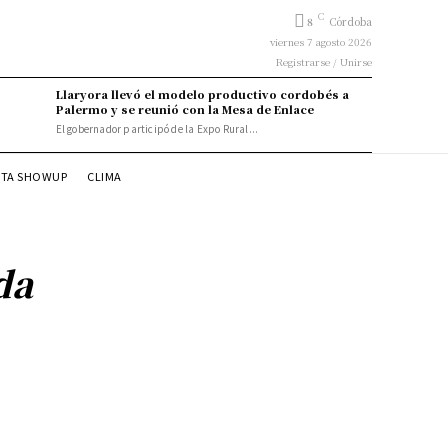
C
8
Córdoba
viernes 7 agosto 2026
Registrarse / Unirse
Llaryora llevó el modelo productivo cordobés a
Palermo y se reunió con la Mesa de Enlace
El gobernador participó de la Expo Rural...
STA SHOWUP
CLIMA
da