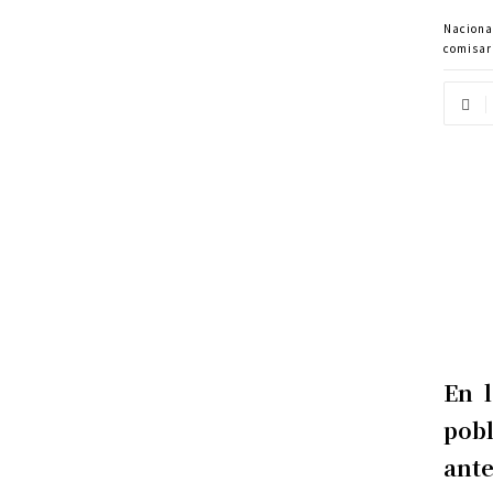
Naciona
comisar
En 
pob
ante