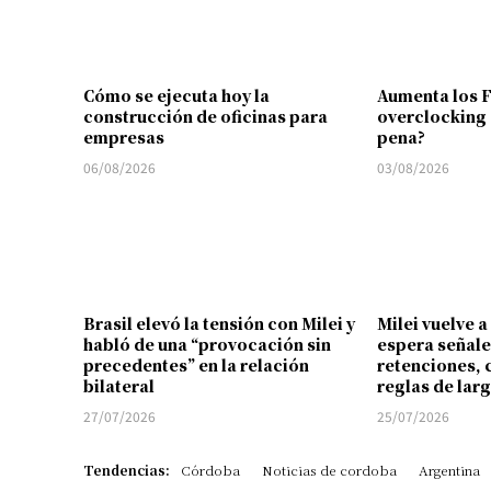
Cómo se ejecuta hoy la
Aumenta los 
construcción de oficinas para
overclocking 
empresas
pena?
06/08/2026
03/08/2026
Brasil elevó la tensión con Milei y
Milei vuelve a
habló de una “provocación sin
espera señale
precedentes” en la relación
retenciones, 
bilateral
reglas de lar
27/07/2026
25/07/2026
Tendencias:
Córdoba
Noticias de cordoba
Argentina