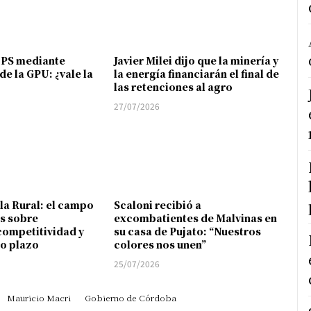
FPS mediante
Javier Milei dijo que la minería y
de la GPU: ¿vale la
la energía financiarán el final de
las retenciones al agro
27/07/2026
 la Rural: el campo
Scaloni recibió a
s sobre
excombatientes de Malvinas en
competitividad y
su casa de Pujato: “Nuestros
go plazo
colores nos unen”
25/07/2026
Mauricio Macri
Gobierno de Córdoba