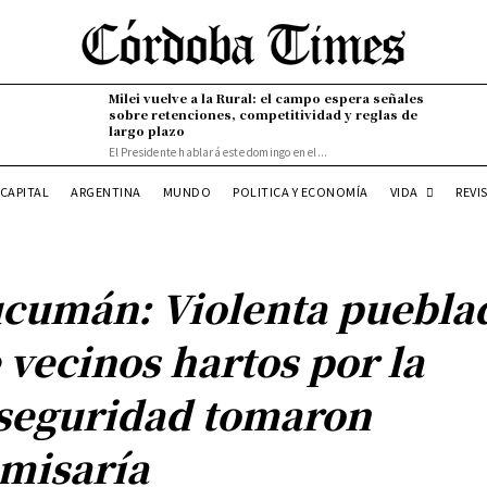
Milei vuelve a la Rural: el campo espera señales
sobre retenciones, competitividad y reglas de
largo plazo
El Presidente hablará este domingo en el...
VIDA
CAPITAL
ARGENTINA
MUNDO
POLITICA Y ECONOMÍA
REVI
cumán: Violenta puebla
 vecinos hartos por la
seguridad tomaron
misaría