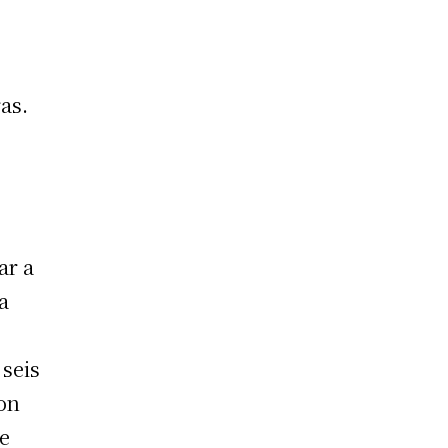
as.
ar a
a
 seis
con
ue