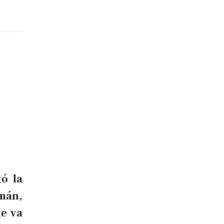
ó la
mán,
ue va