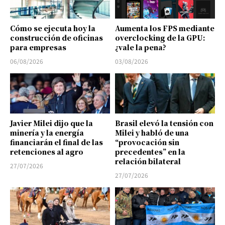
Cómo se ejecuta hoy la
Aumenta los FPS mediante
construcción de oficinas
overclocking de la GPU:
para empresas
¿vale la pena?
06/08/2026
03/08/2026
Javier Milei dijo que la
Brasil elevó la tensión con
minería y la energía
Milei y habló de una
financiarán el final de las
“provocación sin
retenciones al agro
precedentes” en la
relación bilateral
27/07/2026
27/07/2026