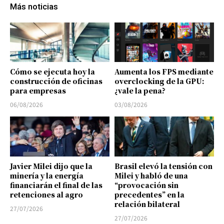
Más noticias
Cómo se ejecuta hoy la
Aumenta los FPS mediante
construcción de oficinas
overclocking de la GPU:
para empresas
¿vale la pena?
06/08/2026
03/08/2026
Javier Milei dijo que la
Brasil elevó la tensión con
minería y la energía
Milei y habló de una
financiarán el final de las
“provocación sin
retenciones al agro
precedentes” en la
relación bilateral
27/07/2026
27/07/2026