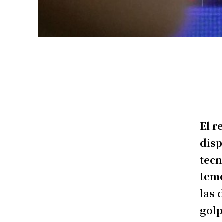
El r
disp
tecn
temo
las 
golp