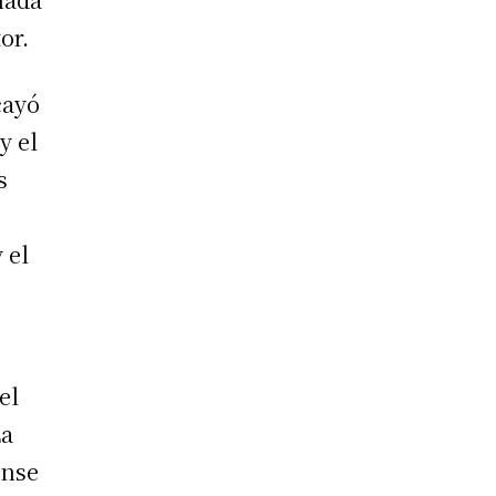
or.
cayó
y el
s
 el
el
La
ense