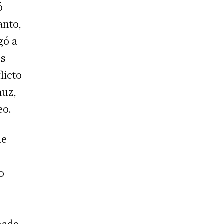
ó
anto,
gó a
os
licto
muz,
eo.
de
o
nada