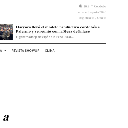
C
10.3
Córdoba
sábado 8 agosto 2026
Registrarse / Unirse
Llaryora llevó el modelo productivo cordobés a
Palermo y se reunió con la Mesa de Enlace
El gobernador participó de la Expo Rural...
DA
REVISTA SHOWUP
CLIMA
 a