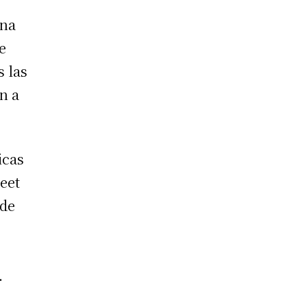
ana
e
s las
n a
icas
eet
sde
.