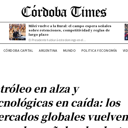
Milei vuelve a la Rural: el campo espera señales
sobre retenciones, competitividad y reglas de
largo plazo
El Presidente hablará este domingo en el...
CÓRDOBA CAPITAL
ARGENTINA
MUNDO
POLITICA Y ECONOMÍA
VI
tróleo en alza y
cnológicas en caída: los
rcados globales vuelven