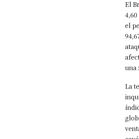
El B
4,60
el p
94,6
ataq
afec
una 
La t
inqu
índi
glob
vent
cayó