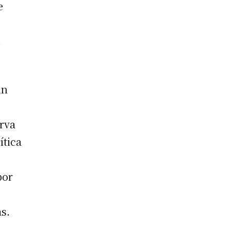
e
.
un
erva
ítica
por
s.