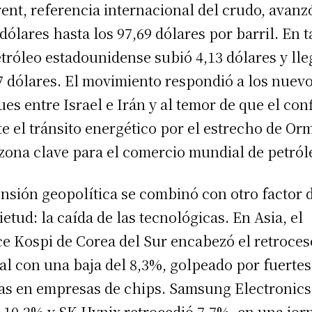
rent, referencia internacional del crudo, avanz
 dólares hasta los 97,69 dólares por barril. En t
etróleo estadounidense subió 4,13 dólares y lle
7 dólares. El movimiento respondió a los nuev
ues entre Israel e Irán y al temor de que el conf
te el tránsito energético por el estrecho de Or
zona clave para el comercio mundial de petról
ensión geopolítica se combinó con otro factor 
ietud: la caída de las tecnológicas. En Asia, el
ce Kospi de Corea del Sur encabezó el retroces
al con una baja del 8,3%, golpeado por fuertes
as en empresas de chips. Samsung Electronics
 10,2% y SK Hynix retrocedió 7,7%, en una jor