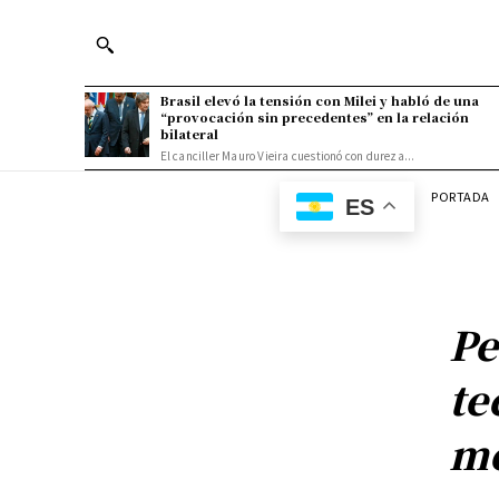
Brasil elevó la tensión con Milei y habló de una
“provocación sin precedentes” en la relación
bilateral
El canciller Mauro Vieira cuestionó con dureza...
PORTADA
ES
Pe
te
me