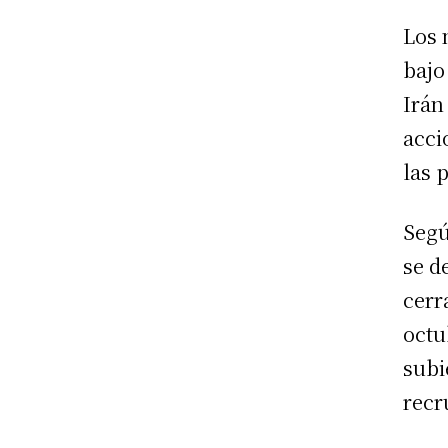
Los 
bajo
Irán
acci
las 
Segú
se d
cerr
octu
subi
recr