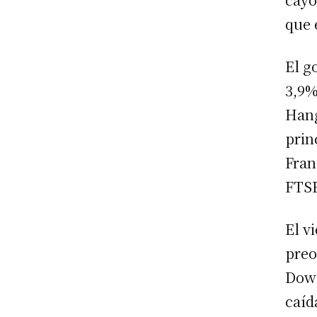
que 
El g
3,9%
Hang
prin
Fran
FTSE
El v
preo
Dow 
caíd