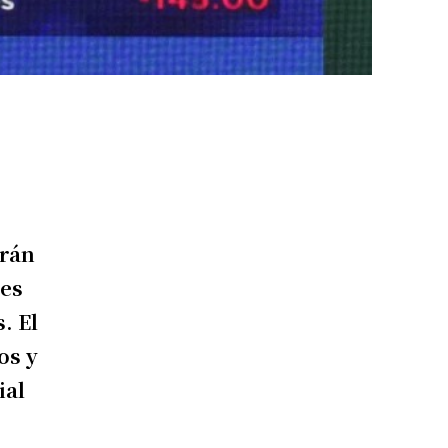
Irán
nes
. El
os y
ial