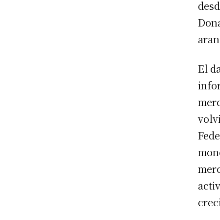
desd
Dona
aran
El d
info
merc
volv
Fede
mone
merc
acti
crec