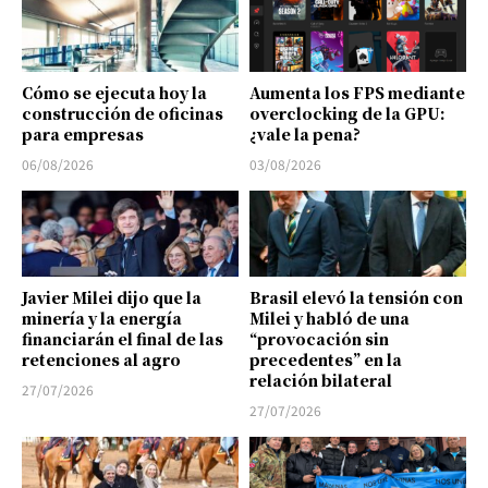
Cómo se ejecuta hoy la
Aumenta los FPS mediante
construcción de oficinas
overclocking de la GPU:
para empresas
¿vale la pena?
06/08/2026
03/08/2026
Javier Milei dijo que la
Brasil elevó la tensión con
minería y la energía
Milei y habló de una
financiarán el final de las
“provocación sin
retenciones al agro
precedentes” en la
relación bilateral
27/07/2026
27/07/2026