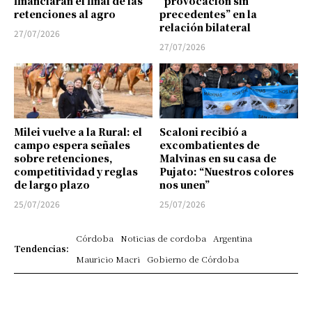
financiarán el final de las
“provocación sin
retenciones al agro
precedentes” en la
relación bilateral
27/07/2026
27/07/2026
Milei vuelve a la Rural: el
Scaloni recibió a
campo espera señales
excombatientes de
sobre retenciones,
Malvinas en su casa de
competitividad y reglas
Pujato: “Nuestros colores
de largo plazo
nos unen”
25/07/2026
25/07/2026
Córdoba
Noticias de cordoba
Argentina
Tendencias:
Mauricio Macri
Gobierno de Córdoba