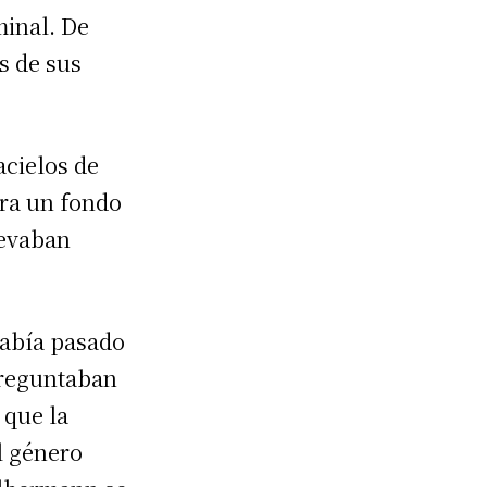
minal. De
us de sus
acielos de
tra un fondo
levaban
había pasado
preguntaban
 que la
l género