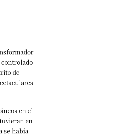
ransformador
e controlado
rito de
ectaculares
ráneos en el
tuvieran en
a se había