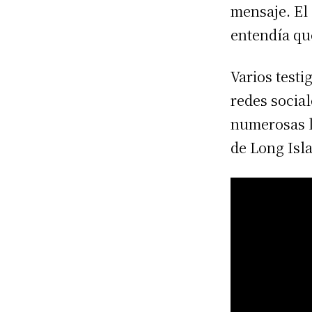
mensaje. El 
entendía qu
Varios testi
redes socia
numerosas l
de Long Isla