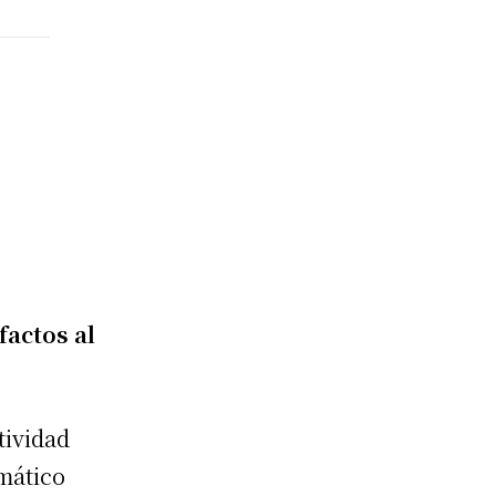
actos al
tividad
gmático