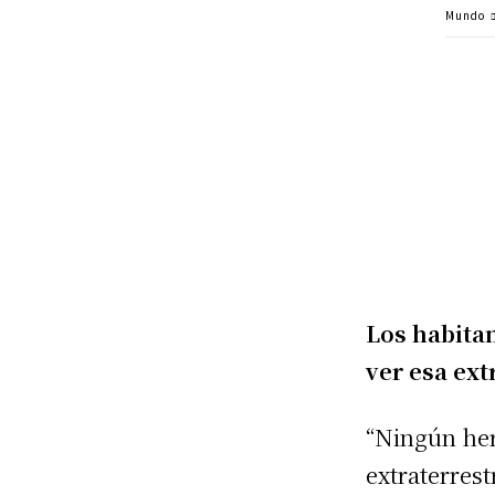
Mundo
Los habita
ver esa ext
“Ningún her
extraterrest