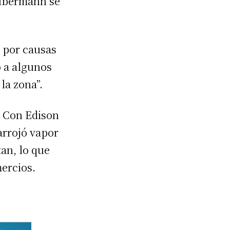
Olbermann se
 por causas
ó a algunos
la zona”.
a Con Edison
 arrojó vapor
tan, lo que
mercios.