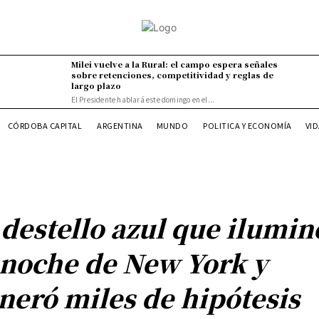
Milei vuelve a la Rural: el campo espera señales
sobre retenciones, competitividad y reglas de
largo plazo
El Presidente hablará este domingo en el...
VI
CÓRDOBA CAPITAL
ARGENTINA
MUNDO
POLITICA Y ECONOMÍA
 destello azul que ilumin
 noche de New York y
neró miles de hipótesis