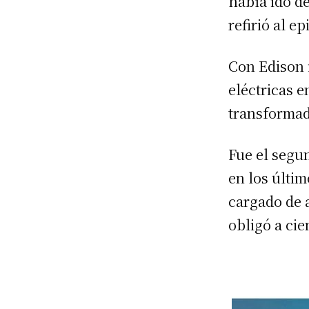
había ido d
refirió al e
Con Edison 
eléctricas 
transformad
Fue el segu
en los últim
cargado de a
obligó a ci