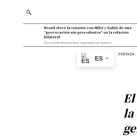
Brasil elevó la tensión con Milei y habló de una
“provocación sin precedentes” en la relación
bilateral
El canciller Mauro Vieira cuestionó con dureza...
PORTADA
ES
El
la
ge