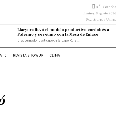
C
3
Córdoba
domingo 9 agosto 2026
Registrarse / Unirse
Llaryora llevó el modelo productivo cordobés a
Palermo y se reunió con la Mesa de Enlace
El gobernador participó de la Expo Rural...
DA
REVISTA SHOWUP
CLIMA
ó