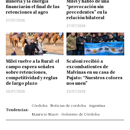
minería y la energía
Milei y habló de una
financiarán el final de las
“provocación sin
retenciones al agro
precedentes” en la
relación bilateral
27/07/2026
27/07/2026
Milei vuelve a la Rural: el
Scaloni recibió a
campo espera señales
excombatientes de
sobre retenciones,
Malvinas en su casa de
competitividad y reglas
Pujato: “Nuestros colores
de largo plazo
nos unen”
25/07/2026
25/07/2026
Córdoba
Noticias de cordoba
Argentina
Tendencias:
Mauricio Macri
Gobierno de Córdoba