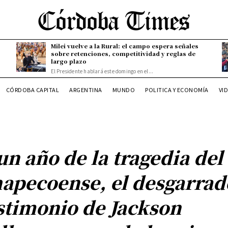
Milei vuelve a la Rural: el campo espera señales
sobre retenciones, competitividad y reglas de
largo plazo
El Presidente hablará este domingo en el...
CÓRDOBA CAPITAL
ARGENTINA
MUNDO
POLITICA Y ECONOMÍA
VI
un año de la tragedia del
apecoense, el desgarrad
stimonio de Jackson