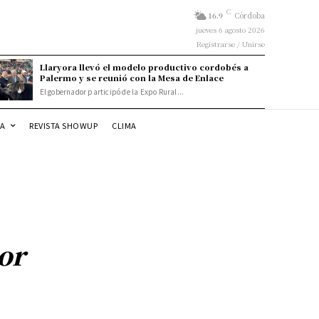
C
16.9
Córdoba
jueves 6 agosto 2026
Registrarse / Unirse
Llaryora llevó el modelo productivo cordobés a
Palermo y se reunió con la Mesa de Enlace
El gobernador participó de la Expo Rural...
DA
REVISTA SHOWUP
CLIMA
or