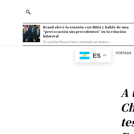
Brasil elevó la tensión con Milei y habló de una
“provocación sin precedentes” en la relación
bilateral
El canciller Mauro Vieira cuestionó con dureza...
PORTADA
ES
A 
Ch
te