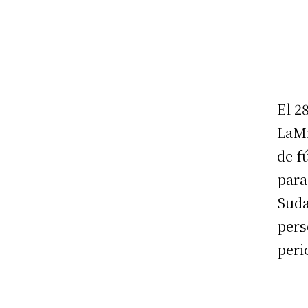
El 2
LaMi
de f
para
Suda
pers
peri