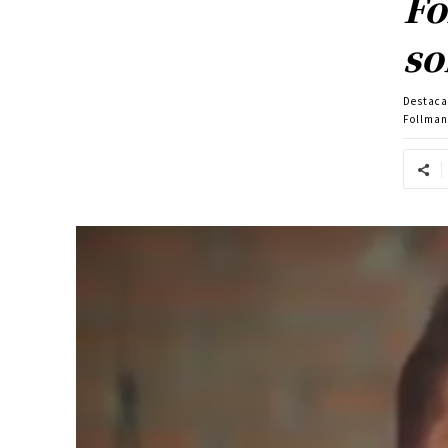
Fo
so
Destac
Follmann