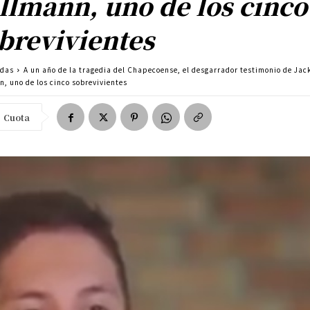
llmann, uno de los cinco
brevivientes
adas
A un año de la tragedia del Chapecoense, el desgarrador testimonio de Jac
, uno de los cinco sobrevivientes
Cuota