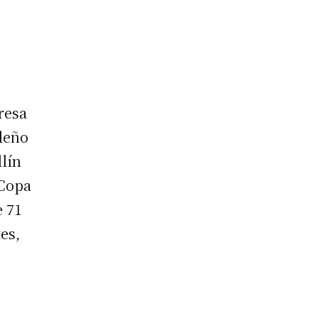
resa
ileño
lín
 Copa
e 71
es,