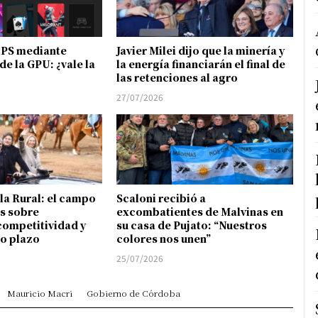
FPS mediante
Javier Milei dijo que la minería y
de la GPU: ¿vale la
la energía financiarán el final de
las retenciones al agro
27/07/2026
 la Rural: el campo
Scaloni recibió a
s sobre
excombatientes de Malvinas en
competitividad y
su casa de Pujato: “Nuestros
go plazo
colores nos unen”
25/07/2026
Mauricio Macri
Gobierno de Córdoba