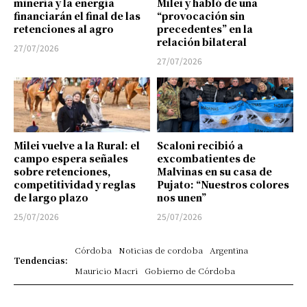
minería y la energía
Milei y habló de una
financiarán el final de las
“provocación sin
retenciones al agro
precedentes” en la
relación bilateral
27/07/2026
27/07/2026
Milei vuelve a la Rural: el
Scaloni recibió a
campo espera señales
excombatientes de
sobre retenciones,
Malvinas en su casa de
competitividad y reglas
Pujato: “Nuestros colores
de largo plazo
nos unen”
25/07/2026
25/07/2026
Córdoba
Noticias de cordoba
Argentina
Tendencias:
Mauricio Macri
Gobierno de Córdoba