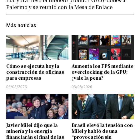
Llaryora llevó el modelo productivo cordobés a
Palermo y se reunió con la Mesa de Enlace
Más noticias
Cómo se ejecuta hoy la
Aumenta los FPS mediante
construcción de oficinas
overclocking de la GPU:
para empresas
¿vale la pena?
06/08/2026
03/08/2026
Javier Milei dijo que la
Brasil elevó la tensión con
minería y la energía
Milei y habló de una
financiarán el final de las
“provocación sin