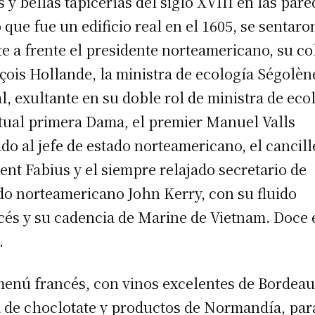
s y bellas tapicerías del siglo XVIII en las par
o que fue un edificio real en el 1605, se sentaro
te a frente el presidente norteamericano, su co
çois Hollande, la ministra de ecología Ségolèn
l, exultante en su doble rol de ministra de eco
rtual primera Dama, el premier Manuel Valls
do al jefe de estado norteamericano, el cancill
ent Fabius y el siempre relajado secretario de
do norteamericano John Kerry, con su fluido
cés y su cadencia de Marine de Vietnam. Doce 
.
enú francés, con vinos excelentes de Bordeau
a de choclotate y productos de Normandía, par