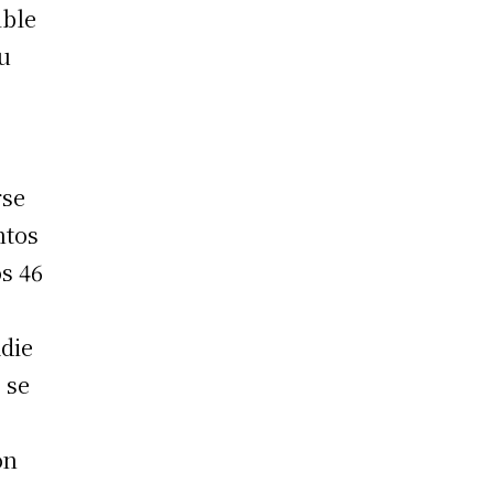
ible
su
rse
ntos
os 46
adie
 se
on