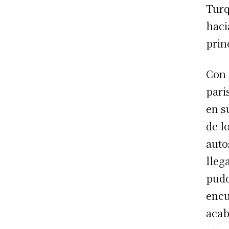
Turq
haci
prin
Con 
pari
en s
de l
auto
lleg
pudo
encu
acab