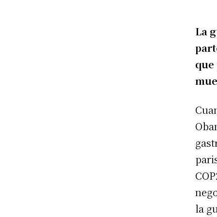
La g
part
que 
mue
Cuan
Obam
gast
pari
COP2
nego
la g