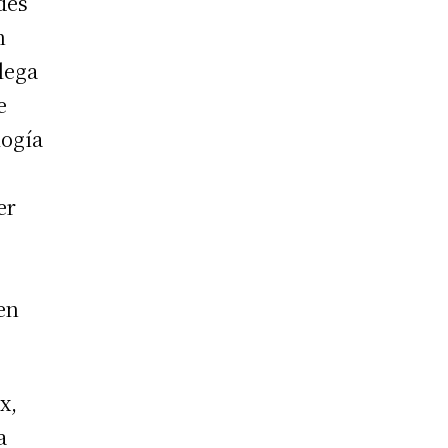
edes
n
lega
e
logía
er
en
x,
a