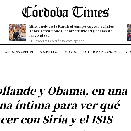
Milei vuelve a la Rural: el campo espera señales
sobre retenciones, competitividad y reglas de
largo plazo
El Presidente hablará este domingo en el...
CÓRDOBA CAPITAL
ARGENTINA
MUNDO
POLITICA Y ECONOMÍA
VI
llande y Obama, en una
na íntima para ver qué
cer con Siria y el ISIS