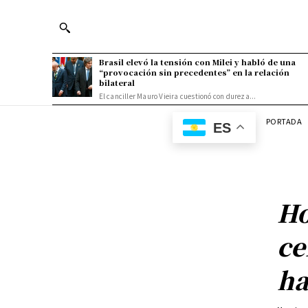
Brasil elevó la tensión con Milei y habló de una
“provocación sin precedentes” en la relación
bilateral
El canciller Mauro Vieira cuestionó con dureza...
PORTADA
ES
Ho
ce
ha