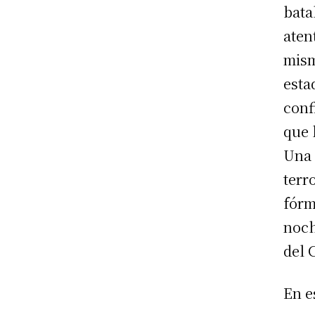
bata
aten
mism
esta
conf
que 
Una 
terr
fórm
noch
del 
En e