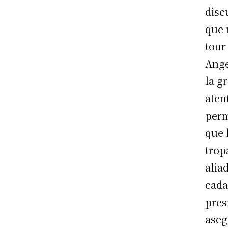
disc
que 
tour
Ange
la g
aten
perm
que 
trop
alia
cada
pres
aseg