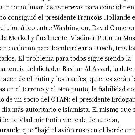
utir como limar las asperezas para coincidir en
no consiguió el presidente François Hollande 
 diplomático entre Washington, David Camero
la Merkel y finalmente, Vladimir Putin en Mo
ran coalición para bombardear a Daech, tras lo
tados. El problema para todos sigue siendo la
anencia del dictador Bashar Al Assad, la defe
hacen de el Putin y los iraníes, quienes serán l
as en el terreno y el otro punto, la fiabilidad c
do de un socio del OTAN: el presidente Erdoga
 día más autoritario e islamista. El mismo que 
idente Vladimir Putin viene de denunciar,
urando que “bajó el avión ruso en el borde ent