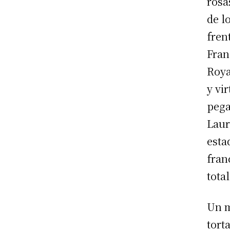
rosa
de l
fren
Fran
Roya
y vi
pega
Laur
esta
fran
total
Un m
tort