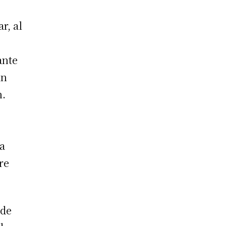
r, al
ante
in
n.
la
re
 de