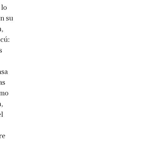
 lo
en su
n,
scú:
s
nsa
as
omo
n,
el
re