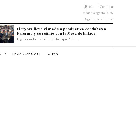
C
10.1
Córdoba
sábado 8 agosto 2026
Registrarse / Unirse
Llaryora llevó el modelo productivo cordobés a
Palermo y se reunió con la Mesa de Enlace
El gobernador participó de la Expo Rural...
DA
REVISTA SHOWUP
CLIMA