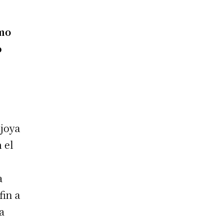
omo
o
 joya
 el
a
fin a
a