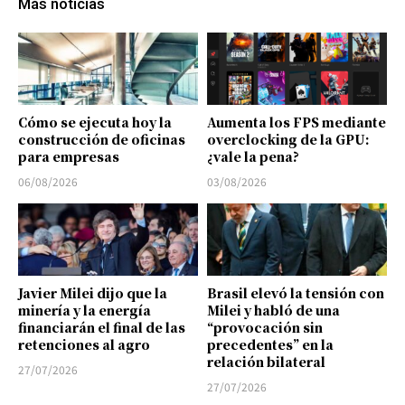
Más noticias
Cómo se ejecuta hoy la
Aumenta los FPS mediante
construcción de oficinas
overclocking de la GPU:
para empresas
¿vale la pena?
06/08/2026
03/08/2026
Javier Milei dijo que la
Brasil elevó la tensión con
minería y la energía
Milei y habló de una
financiarán el final de las
“provocación sin
retenciones al agro
precedentes” en la
relación bilateral
27/07/2026
27/07/2026