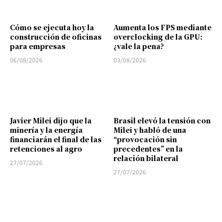
Cómo se ejecuta hoy la
Aumenta los FPS mediante
construcción de oficinas
overclocking de la GPU:
para empresas
¿vale la pena?
06/08/2026
03/08/2026
Javier Milei dijo que la
Brasil elevó la tensión con
minería y la energía
Milei y habló de una
financiarán el final de las
“provocación sin
retenciones al agro
precedentes” en la
relación bilateral
27/07/2026
27/07/2026