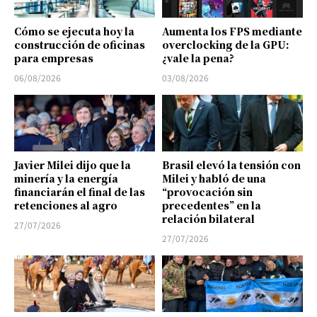
Cómo se ejecuta hoy la
Aumenta los FPS mediante
construcción de oficinas
overclocking de la GPU:
para empresas
¿vale la pena?
06/08/2026
03/08/2026
Javier Milei dijo que la
Brasil elevó la tensión con
minería y la energía
Milei y habló de una
financiarán el final de las
“provocación sin
retenciones al agro
precedentes” en la
relación bilateral
27/07/2026
27/07/2026