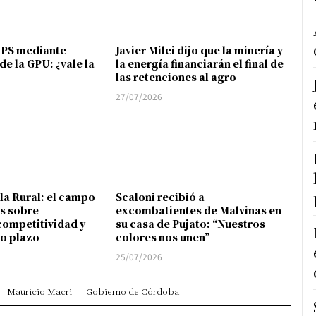
FPS mediante
Javier Milei dijo que la minería y
de la GPU: ¿vale la
la energía financiarán el final de
las retenciones al agro
27/07/2026
 la Rural: el campo
Scaloni recibió a
s sobre
excombatientes de Malvinas en
competitividad y
su casa de Pujato: “Nuestros
go plazo
colores nos unen”
25/07/2026
Mauricio Macri
Gobierno de Córdoba