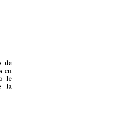
o de
s en
o le
e la