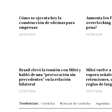
Cómo se ejecuta hoy la
Aumenta los 
construcción de oficinas para
overclocking 
empresas
pena?
06/08/2026
03/08/2026
Brasil elevó la tensión con Milei y
Milei vuelve a
habló de una “provocación sin
espera señale
precedentes” en la relación
retenciones, 
bilateral
reglas de lar
27/07/2026
25/07/2026
Tendencias:
Córdoba
Noticias de cordoba
Argentina