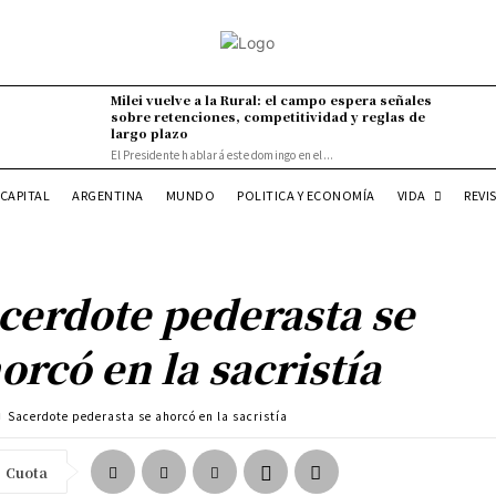
Milei vuelve a la Rural: el campo espera señales
sobre retenciones, competitividad y reglas de
largo plazo
El Presidente hablará este domingo en el...
VIDA
CAPITAL
ARGENTINA
MUNDO
POLITICA Y ECONOMÍA
REVI
cerdote pederasta se
orcó en la sacristía
Sacerdote pederasta se ahorcó en la sacristía
Cuota