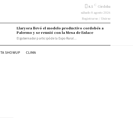
C
8.5
Córdoba
sábado 8 agosto 2026
Registrarse / Unirse
Llaryora llevó el modelo productivo cordobés a
Palermo y se reunió con la Mesa de Enlace
El gobernador participó de la Expo Rural...
STA SHOWUP
CLIMA