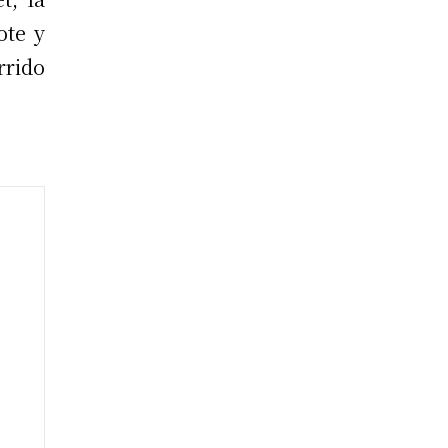
ote y
rrido