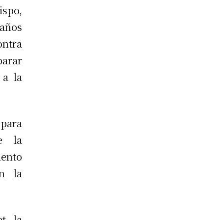
spo,
 años
ontra
parar
 a la
 para
e la
ento
n la
t, la