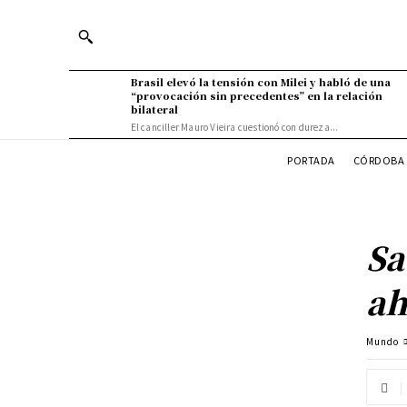
Brasil elevó la tensión con Milei y habló de una
“provocación sin precedentes” en la relación
bilateral
El canciller Mauro Vieira cuestionó con dureza...
PORTADA
CÓRDOBA 
Sa
ah
Mundo