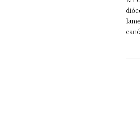
dióc
lame
canó