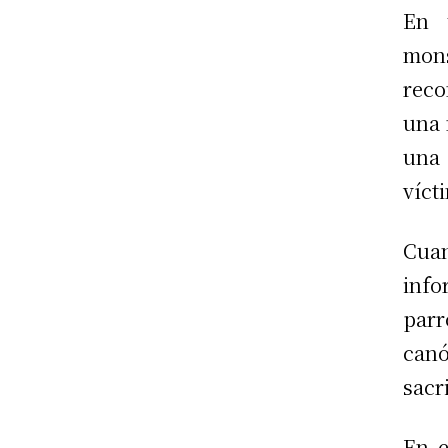
En 
mons
reco
una 
una 
víct
Cuan
inf
par
can
sacri
En e