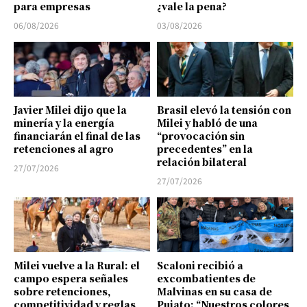
para empresas
¿vale la pena?
06/08/2026
03/08/2026
Javier Milei dijo que la
Brasil elevó la tensión con
minería y la energía
Milei y habló de una
financiarán el final de las
“provocación sin
retenciones al agro
precedentes” en la
relación bilateral
27/07/2026
27/07/2026
Milei vuelve a la Rural: el
Scaloni recibió a
campo espera señales
excombatientes de
sobre retenciones,
Malvinas en su casa de
competitividad y reglas
Pujato: “Nuestros colores