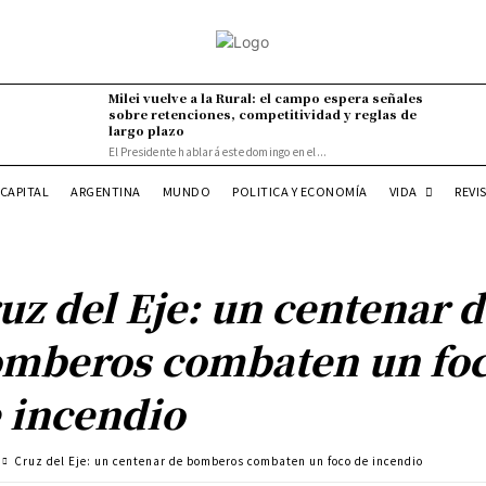
Milei vuelve a la Rural: el campo espera señales
sobre retenciones, competitividad y reglas de
largo plazo
El Presidente hablará este domingo en el...
VIDA
CAPITAL
ARGENTINA
MUNDO
POLITICA Y ECONOMÍA
REVI
uz del Eje: un centenar 
mberos combaten un fo
 incendio
Cruz del Eje: un centenar de bomberos combaten un foco de incendio