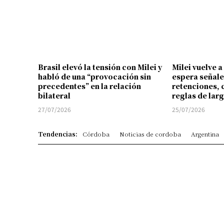
Brasil elevó la tensión con Milei y
Milei vuelve a
habló de una “provocación sin
espera señale
precedentes” en la relación
retenciones, 
bilateral
reglas de lar
27/07/2026
25/07/2026
Tendencias:
Córdoba
Noticias de cordoba
Argentina