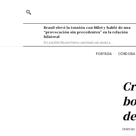
Brasil elevó la tensión con Milei y habló de una
“provocación sin precedentes” en la relación
bilateral
El canciller Mauro Vieira cuestionó con dureza...
PORTADA
CÓRDOBA 
Cr
bo
de
Interior