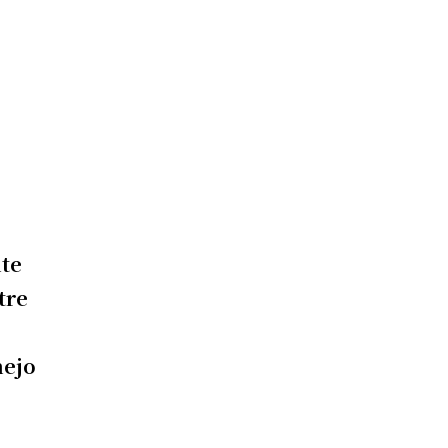
nte
tre
nejo