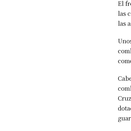
El f
las 
las 
Unos
comb
com
Cabe
comb
Cruz
dota
guar