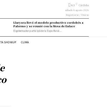
C
8.5
Córdoba
sábado 8 agosto 2026
Registrarse / Unirse
Llaryora llevó el modelo productivo cordobés a
Palermo y se reunió con la Mesa de Enlace
El gobernador participó de la Expo Rural...
STA SHOWUP
CLIMA
de
co