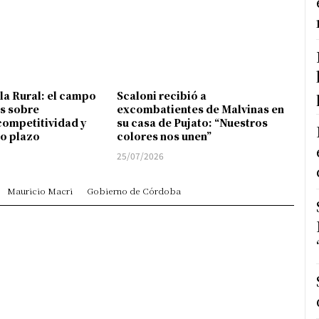
 la Rural: el campo
Scaloni recibió a
s sobre
excombatientes de Malvinas en
competitividad y
su casa de Pujato: “Nuestros
go plazo
colores nos unen”
25/07/2026
Mauricio Macri
Gobierno de Córdoba