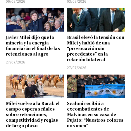
06/08/2026
03/08/2026
Javier Milei dijo que la
Brasil elevó la tensión con
minería y la energía
Milei y habló de una
financiarán el final de las
“provocación sin
retenciones al agro
precedentes” en la
relación bilateral
27/07/2026
27/07/2026
Milei vuelve a la Rural: el
Scaloni recibió a
campo espera señales
excombatientes de
sobre retenciones,
Malvinas en su casa de
competitividad y reglas
Pujato: “Nuestros colores
de largo plazo
nos unen”