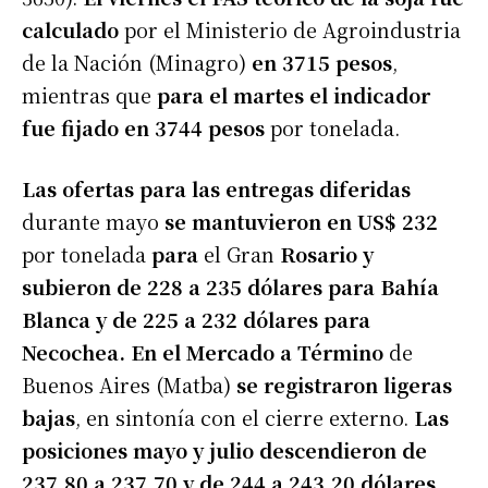
calculado
por el Ministerio de Agroindustria
de la Nación (Minagro)
en 3715 pesos
,
mientras que
para el martes el indicador
fue fijado en 3744 pesos
por tonelada.
Las ofertas para las entregas diferidas
durante mayo
se mantuvieron en US$ 232
por tonelada
para
el Gran
Rosario y
subieron de 228 a 235 dólares para Bahía
Blanca y de 225 a 232 dólares para
Necochea. En el Mercado a Término
de
Buenos Aires (Matba)
se registraron ligeras
bajas
, en sintonía con el cierre externo.
Las
posiciones mayo y julio descendieron de
237,80 a 237,70 y de 244 a 243,20 dólares