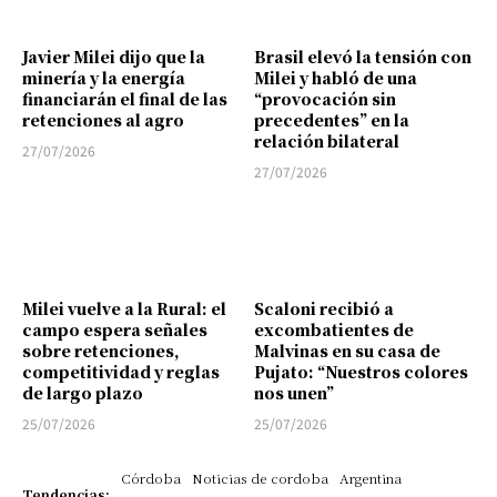
Javier Milei dijo que la
Brasil elevó la tensión con
minería y la energía
Milei y habló de una
financiarán el final de las
“provocación sin
retenciones al agro
precedentes” en la
relación bilateral
27/07/2026
27/07/2026
Milei vuelve a la Rural: el
Scaloni recibió a
campo espera señales
excombatientes de
sobre retenciones,
Malvinas en su casa de
competitividad y reglas
Pujato: “Nuestros colores
de largo plazo
nos unen”
25/07/2026
25/07/2026
Córdoba
Noticias de cordoba
Argentina
Tendencias: