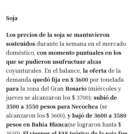
Soja
Los precios de la soja se mantuvieron
sostenidos
durante la semana en el mercado
doméstico,
con momento puntuales en los
que se pudieron usufructuar alzas
coyunturales. En el balance,
la oferta
de la
demanda
quedó fija en $ 3600
por tonelada
para
la zona del Gran
Rosario
(miércoles y
jueves se alcanzaron los $ 3700);
subió de
3500 a 3550 pesos para Necochea
(se
alcanzaron los $ 3600),
y bajó de 3600 a 3580
pesos en Bahía Blanca
(se lograron hasta $
3650).
El viernes el FAS teórico de la soja fue