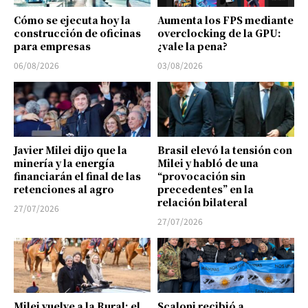
Cómo se ejecuta hoy la
Aumenta los FPS mediante
construcción de oficinas
overclocking de la GPU:
para empresas
¿vale la pena?
06/08/2026
03/08/2026
Javier Milei dijo que la
Brasil elevó la tensión con
minería y la energía
Milei y habló de una
financiarán el final de las
“provocación sin
retenciones al agro
precedentes” en la
relación bilateral
27/07/2026
27/07/2026
Milei vuelve a la Rural: el
Scaloni recibió a