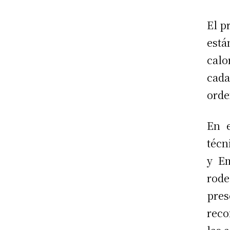
El p
está
calo
cada
orde
En e
técn
y Em
rode
pres
reco