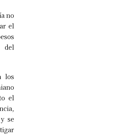
ía no
ar el
pesos
o del
n los
hiano
to el
ncia,
 y se
tigar