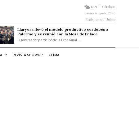
C
16.9
Córdoba
jueves 6 agosto 2026
Registrarse / Unirse
Llaryora llevó el modelo productivo cordobés a
Palermo y se reunió con la Mesa de Enlace
El gobernador participó de la Expo Rural...
DA
REVISTA SHOWUP
CLIMA