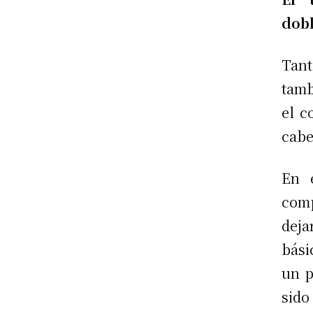
dob
Tant
tamb
el c
cabe
En 
comp
dej
bási
un p
sido