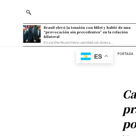
Brasil elevó la tensión con Milei y habló de una
“provocación sin precedentes” en la relación
bilateral
El canciller Mauro Vieira cuestionó con dureza...
PORTADA
ES
Ca
pr
po