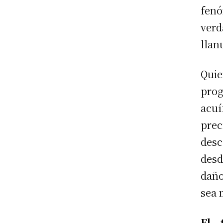
fen
verd
llan
Qui
prog
acu
prec
desc
desd
daño
sea 
El 