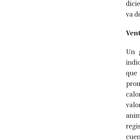
dici
va d
Vent
Un g
indi
que
prom
calo
val
ani
reg
cuen