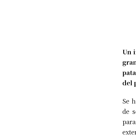
Un i
gra
pata
del 
Se h
de s
para
exte