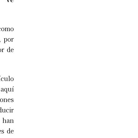
 como
, por
or de
culo
 aquí
ones
ducir
e han
es de