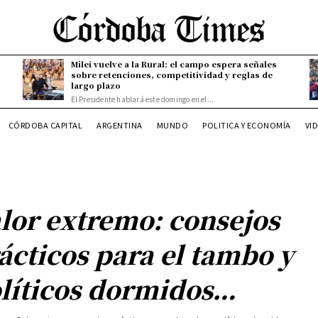
Milei vuelve a la Rural: el campo espera señales
sobre retenciones, competitividad y reglas de
largo plazo
El Presidente hablará este domingo en el...
CÓRDOBA CAPITAL
ARGENTINA
MUNDO
POLITICA Y ECONOMÍA
VI
lor extremo: consejos
ácticos para el tambo y
líticos dormidos…