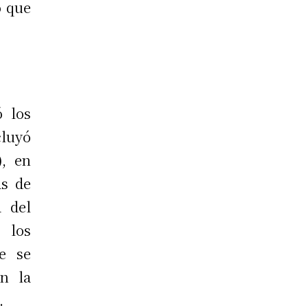
o que
ó los
cluyó
, en
as de
a del
 los
e se
n la
.