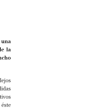
a una
e la
ancho
lejos
didas
tivos
 éste