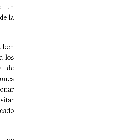
s un
de la
eben
a los
a de
iones
ionar
vitar
icado
e ve