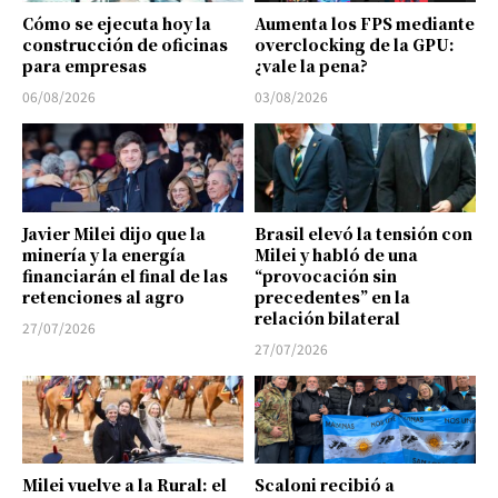
Cómo se ejecuta hoy la
Aumenta los FPS mediante
construcción de oficinas
overclocking de la GPU:
para empresas
¿vale la pena?
06/08/2026
03/08/2026
Javier Milei dijo que la
Brasil elevó la tensión con
minería y la energía
Milei y habló de una
financiarán el final de las
“provocación sin
retenciones al agro
precedentes” en la
relación bilateral
27/07/2026
27/07/2026
Milei vuelve a la Rural: el
Scaloni recibió a