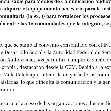
ncursable para Medios de Comunicación Audiovi
á adquirir el equipamiento necesario para la ins
omunitaria (la 98.3) para fortalecer los procesos
n entre las 16 comunidades que la integran, se
o, que se sumó al convenio consolidado con el INT
de Desarrollo Social y la Autoridad Federal de Serv
n Audiovisual, nos permitirá cumplir el sueño de
z propia”, destacaron desde la CUM. Debido a la ex
el Valle Calchaquí salteño, la mayoría de las comu
aisladas, lo que dificulta la comunicación y la ge
 común.
esario el acceso de las organizaciones a los medi
ón, siempre apostando a la comunicación como h