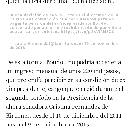
quien la consideró una “buena decisión”.
Buena decisión de ANSES. Este es el dictamen de la
Oficina Anticorrupción que consideraron para no
pagar la pensión del ex Vicepresidente Boudou
condenado penalmente e inahibilitado de por vida a
ocupar cargos públicos
https://t.co/pJwVlAMSXS
— Laura Alonso 🌊 (@lauritalonso)
20 de noviembre
de 2018
De esta forma, Boudou no podría acceder a
un ingreso mensual de unos 220 mil pesos,
que pretendía percibir en su condición de ex
vicepresidente, cargo que ejerció durante el
segundo período en la Presidencia de la
ahora senadora Cristina Fernández de
Kirchner, desde el 10 de diciembre del 2011
hasta el 9 de diciembre de 2015.