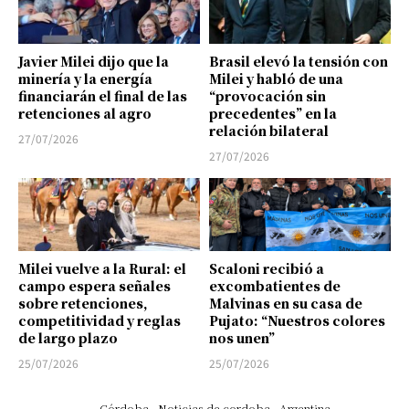
Javier Milei dijo que la
Brasil elevó la tensión con
minería y la energía
Milei y habló de una
financiarán el final de las
“provocación sin
retenciones al agro
precedentes” en la
relación bilateral
27/07/2026
27/07/2026
Milei vuelve a la Rural: el
Scaloni recibió a
campo espera señales
excombatientes de
sobre retenciones,
Malvinas en su casa de
competitividad y reglas
Pujato: “Nuestros colores
de largo plazo
nos unen”
25/07/2026
25/07/2026
Córdoba
Noticias de cordoba
Argentina