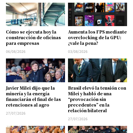
Cómo se ejecuta hoy la
Aumenta los FPS mediante
construcción de oficinas
overclocking de la GPU:
para empresas
¿vale la pena?
06/08/2026
03/08/2026
Javier Milei dijo que la
Brasil elevó la tensión con
minería y la energía
Milei y habló de una
financiarán el final de las
“provocación sin
retenciones al agro
precedentes” en la
relación bilateral
27/07/2026
27/07/2026