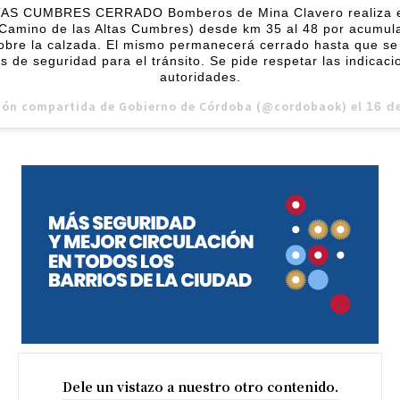
S CUMBRES CERRADO Bomberos de Mina Clavero realiza el
(Camino de las Altas Cumbres) desde km 35 al 48 por acumul
obre la calzada. El mismo permanecerá cerrado hasta que se
s de seguridad para el tránsito. Se pide respetar las indicaci
autoridades.
ión compartida de Gobierno de Córdoba (@cordobaok) el
16 de Jul 
Dele un vistazo a nuestro otro contenido.