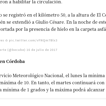
ron a habilitar la circulación.
se registró en el kilómetro 50, a la altura de El C
én se extendió a Giulio Césare. En la noche de es
cortada por la presencia de hielo en la carpeta asfá
es ⛄️
pic.twitter.com/vFNQm7Blx3
arte (@becube)
16 de julio de 2017
 en Córdoba
rvicio Meteorológico Nacional, el lunes la mínima 
 máxima de 10. En tanto, el martes continuará con
 mínima de 1 grados y la máxima podrá alcanzar l