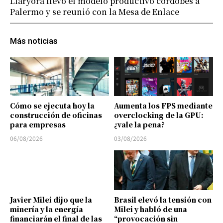
Llaryora llevó el modelo productivo cordobés a
Palermo y se reunió con la Mesa de Enlace
Más noticias
Cómo se ejecuta hoy la
Aumenta los FPS mediante
construcción de oficinas
overclocking de la GPU:
para empresas
¿vale la pena?
06/08/2026
03/08/2026
Javier Milei dijo que la
Brasil elevó la tensión con
minería y la energía
Milei y habló de una
financiarán el final de las
“provocación sin