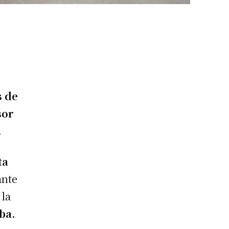
s de
sor
.
ta
ante
 la
ba.