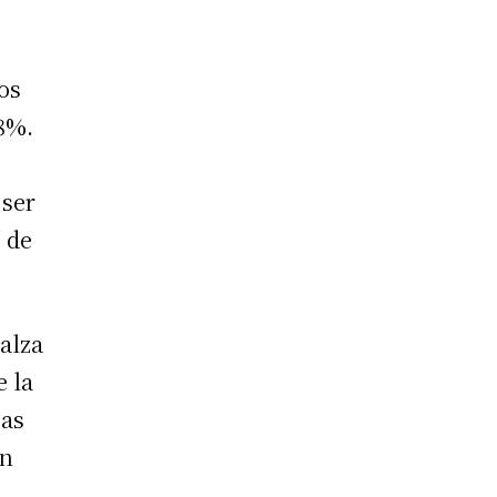
os
18%.
 ser
 de
alza
e la
jas
on