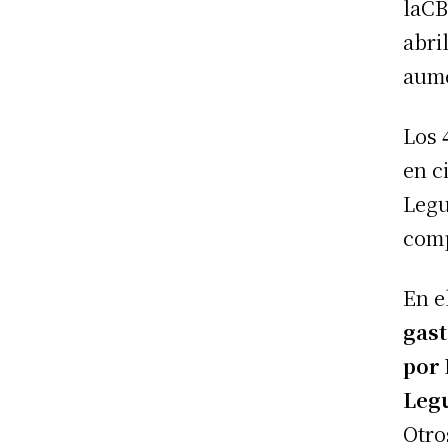
laCB
abri
aume
Los
en c
Legu
comp
En e
gast
por 
Leg
Otro