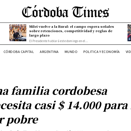
Milei vuelve a la Rural: el campo espera señales
sobre retenciones, competitividad y reglas de
largo plazo
El Presidente hablará este domingo en el...
CÓRDOBA CAPITAL
ARGENTINA
MUNDO
POLITICA Y ECONOMÍA
VI
a familia cordobesa
cesita casi $ 14.000 para
r pobre