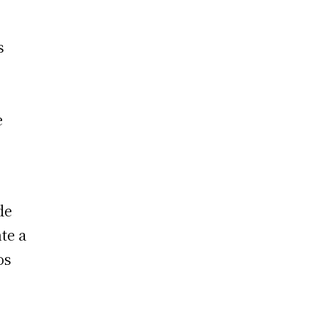
s
e
r
de
te a
os