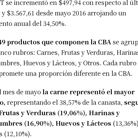
T se incrementó en $497,94 con respecto al úl
l y $3.567,61 desde mayo 2016 arrojando un
nto anual del 34,50%.
49 productos que componen la CBA
se agru
inco rubros: Carnes, Frutas y Verduras, Harina
mbres, Huevos y Lácteos, y Otros. Cada rubro
romete una proporción diferente en la CBA.
l mes de mayo
la carne representó el mayor
o,
representando el 38,57% de la canasta,
seg
Frutas y Verduras (19,06%), Harinas y
umbres (16,90%), Huevos y Lácteos
(13,36%)
s (12,10%).