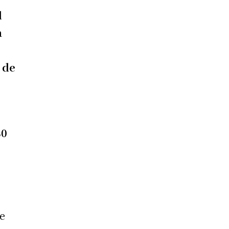
l
a
 de
80
ue