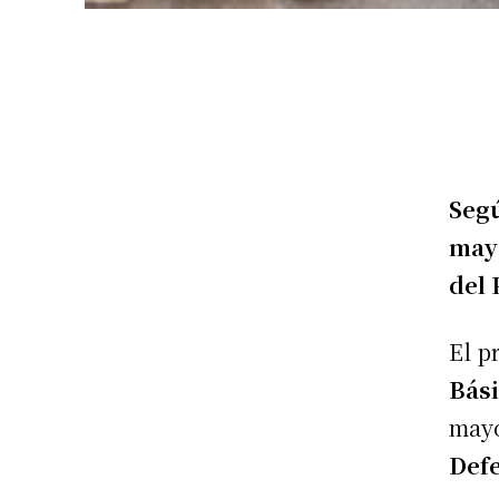
Segú
mayo
del 
El p
Bási
mayo
Defe