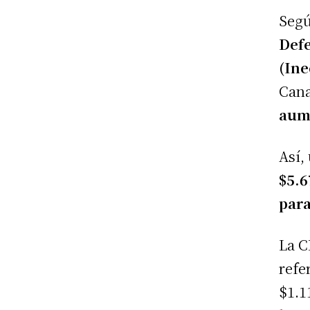
Segú
Defe
(Ine
Cana
aum
Así,
$5.6
para
La C
refe
$1.1