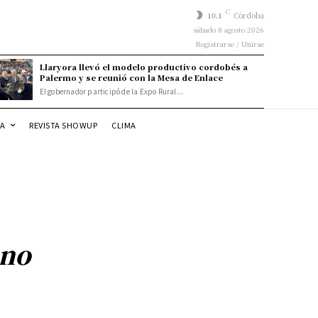
C
10.1
Córdoba
sábado 8 agosto 2026
Registrarse / Unirse
Llaryora llevó el modelo productivo cordobés a
Palermo y se reunió con la Mesa de Enlace
El gobernador participó de la Expo Rural...
DA
REVISTA SHOWUP
CLIMA
 no