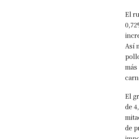
El r
0,72
incr
Así 
poll
más 
carn
El g
de 4
mita
de p
impo