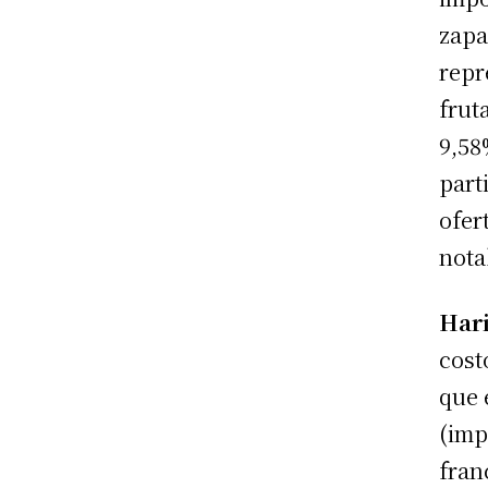
zapa
repr
frut
9,58
part
ofer
nota
Har
cost
que 
(imp
fran