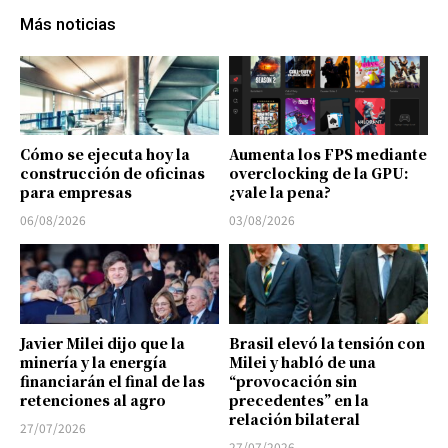
Más noticias
Cómo se ejecuta hoy la
Aumenta los FPS mediante
construcción de oficinas
overclocking de la GPU:
para empresas
¿vale la pena?
06/08/2026
03/08/2026
Javier Milei dijo que la
Brasil elevó la tensión con
minería y la energía
Milei y habló de una
financiarán el final de las
“provocación sin
retenciones al agro
precedentes” en la
relación bilateral
27/07/2026
27/07/2026